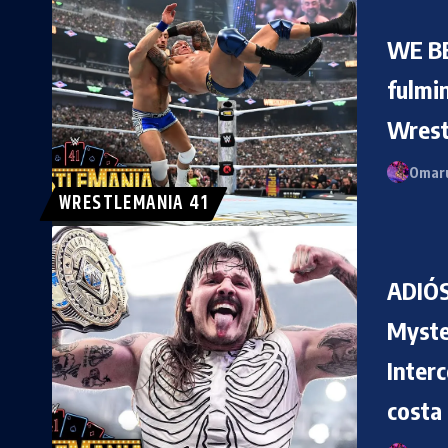
WE BE
fulmi
Wrest
Omaru
WRESTLEMANIA 41
ADIÓS
Myste
Inter
costa 