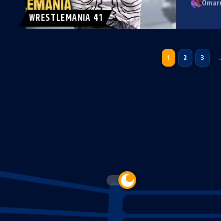
Omaru
WRESTLEMANIA 41
1
2
3