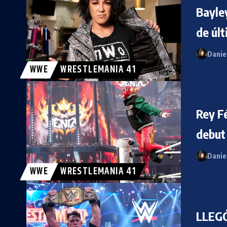
Bayley
de úl
Danie
WWE
WRESTLEMANIA 41
Rey Fé
debut
Danie
WWE
WRESTLEMANIA 41
LLEGÓ