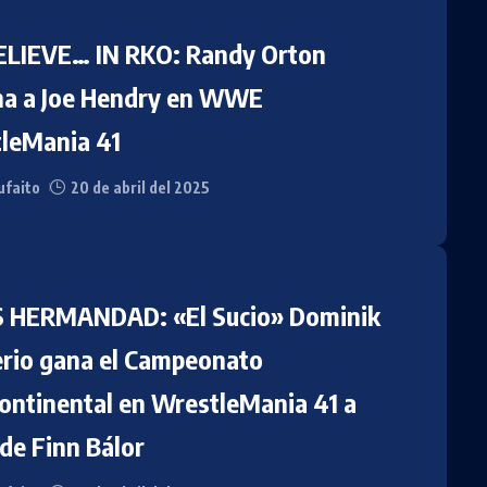
LIEVE… IN RKO: Randy Orton
na a Joe Hendry en WWE
leMania 41
faito
20 de abril del 2025
 HERMANDAD: «El Sucio» Dominik
rio gana el Campeonato
continental en WrestleMania 41 a
de Finn Bálor