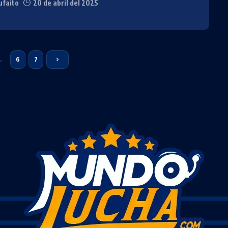
faito
20 de abril del 2025
…
6
7