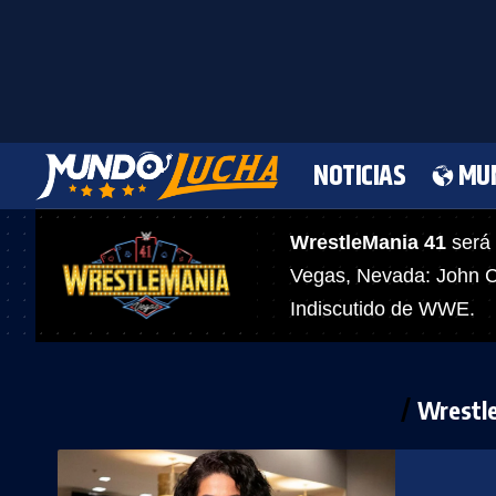
NOTICIAS
MU
WrestleMania 41
será 
Vegas, Nevada: John C
Indiscutido de WWE.
Wrestl