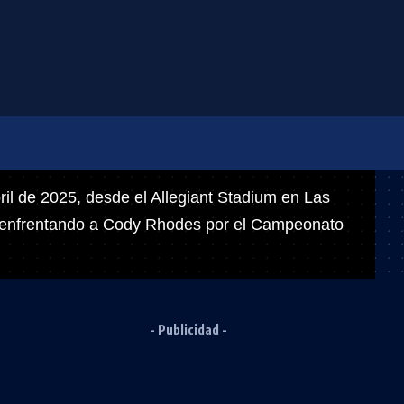
ril de 2025, desde el Allegiant Stadium en Las
 enfrentando a Cody Rhodes por el Campeonato
- Publicidad -