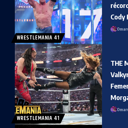
récord
Cody 
Omaru
WRESTLEMANIA 41
THE M
Valkyr
Femen
Morga
Omaru
WRESTLEMANIA 41