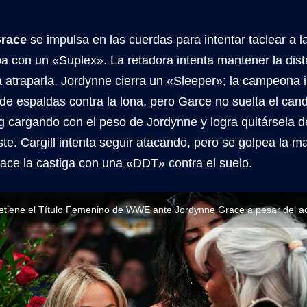
race
se impulsa en las cuerdas para intentar taclear a 
iba con un «Suplex». La retadora intenta mantener la di
 atraparla, Jordynne cierra un «Sleeper»; la campeona 
de espaldas contra la lona, pero Garce no suelta el can
ng cargando con el peso de Jordynne y logra quitársela de
ste. Cargill intenta seguir atacando, pero se golpea la m
ace la castiga con una «DDT» contra el suelo.
 retiene el Título Femenino de WWE ante Jordynne Grace a pesar del 