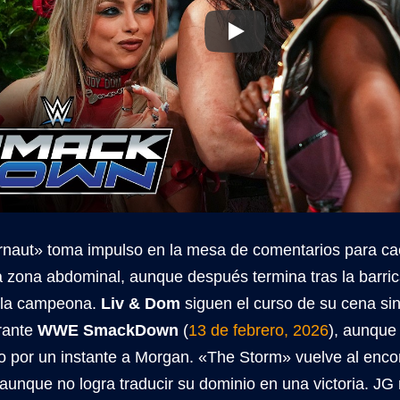
naut» toma impulso en la mesa de comentarios para caer
 la zona abdominal, aunque después termina tras la barr
 la campeona.
Liv & Dom
siguen el curso de su cena si
rante
WWE SmackDown
(
13 de febrero, 2026
), aunque 
o por un instante a Morgan. «The Storm» vuelve al encor
 aunque no logra traducir su dominio en una victoria. JG