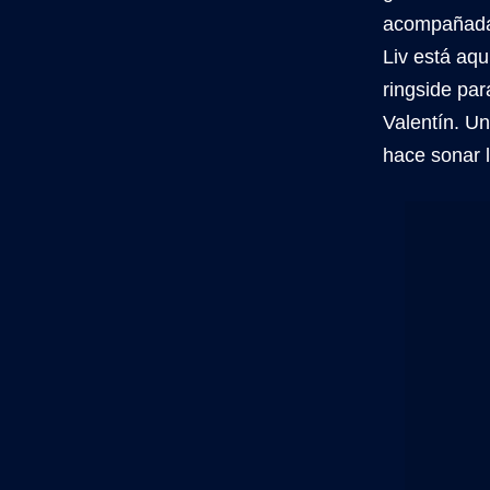
acompañad
Liv está aq
ringside pa
Valentín. U
hace sonar 