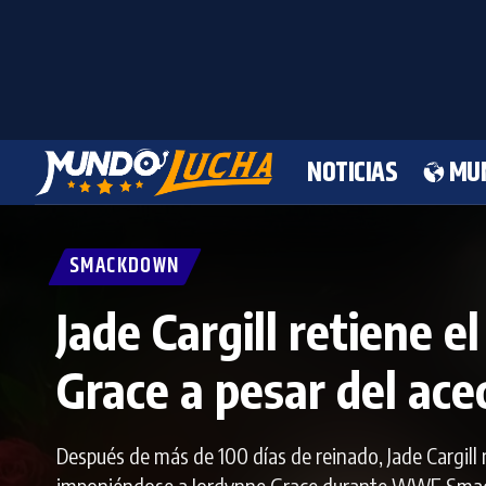
NOTICIAS
MU
SMACKDOWN
Jade Cargill retiene
Grace a pesar del ac
Después de más de 100 días de reinado, Jade Cargil
imponiéndose a Jordynne Grace durante WWE Smack