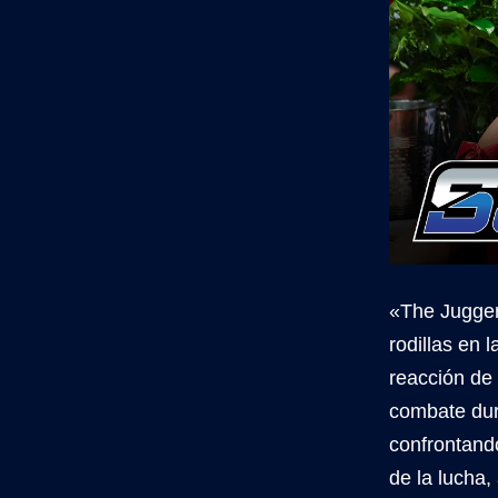
«The Jugger
rodillas en
reacción de
combate du
confrontand
de la lucha,