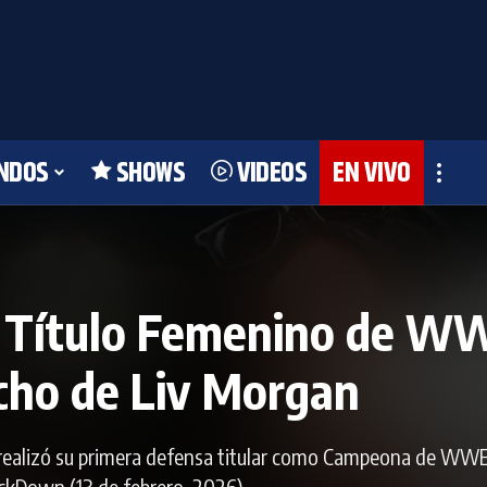
NDOS
SHOWS
VIDEOS
EN VIVO
 el Título Femenino de 
echo de Liv Morgan
l realizó su primera defensa titular como Campeona de WW
Down (13 de febrero, 2026).