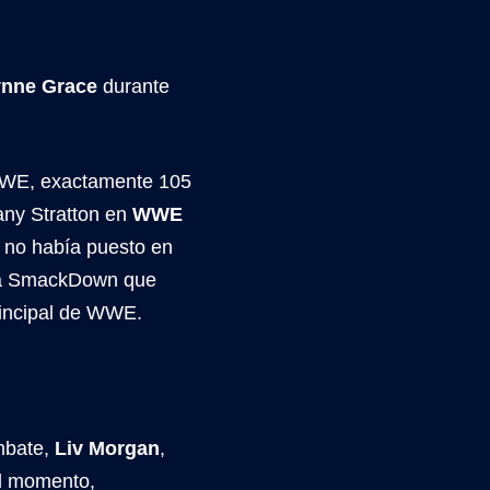
ynne Grace
durante
WWE, exactamente 105
any Stratton en
WWE
no había puesto en
 a SmackDown que
rincipal de WWE.
ombate,
Liv Morgan
,
el momento,