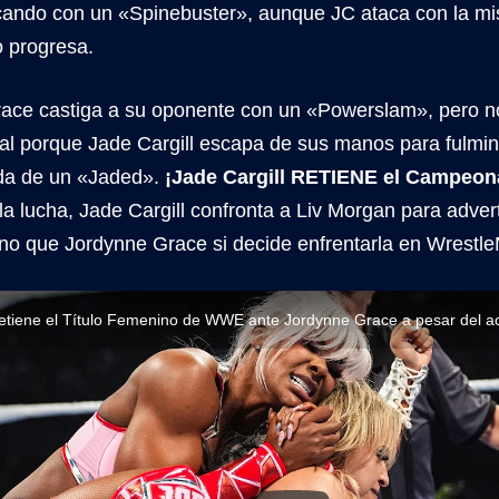
ando con un «Spinebuster», aunque JC ataca con la mi
o progresa.
ace castiga a su oponente con un «Powerslam», pero n
nal porque Jade Cargill escapa de sus manos para fulmin
da de un «Jaded».
¡Jade Cargill RETIENE el Campeo
la lucha, Jade Cargill confronta a Liv Morgan para adverti
no que Jordynne Grace si decide enfrentarla en Wrestle
 retiene el Título Femenino de WWE ante Jordynne Grace a pesar del 