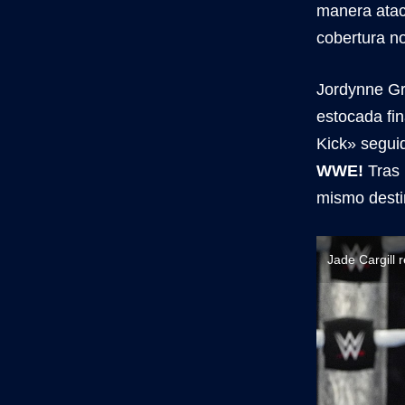
manera atac
cobertura n
Jordynne Gr
estocada fi
Kick» segui
WWE!
Tras 
mismo desti
Jade Cargill