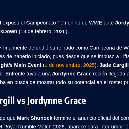
l
expuso el Campeonato Femenino de WWE ante
Jord
kDown
(13 de febrero, 2026).
» finalmente defendió su reinado como Campeona de 
s de haberlo iniciado, pues desde que se impuso a Tiff
ight’s Main Event
(
1 de noviembre, 2025
),
Jade Cargill
ulo. Enfrente tuvo a una
Jordynne Grace
recién llegada
ba en busca de mostrar todo su potencial en el roster p
rgill vs Jordynne Grace
 de que
Mark Shunock
termine el anuncio oficial del c
l Royal Rumble Match 2026, aparece para interrumpir 