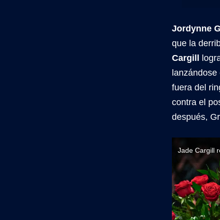
Jordynne G
que la derr
Cargill
logra
lanzándose 
fuera del ri
contra el po
después, Gr
Jade Cargill