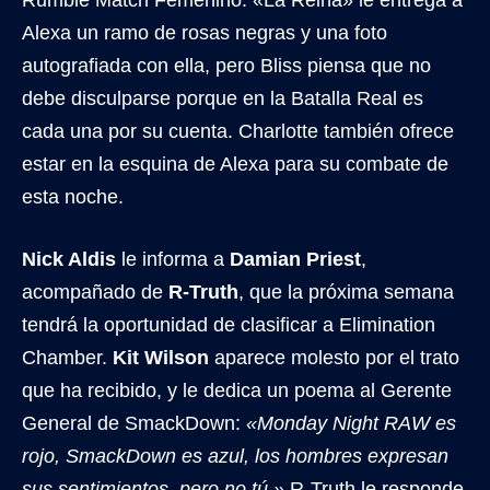
Rumble Match Femenino. «La Reina» le entrega a
Alexa un ramo de rosas negras y una foto
autografiada con ella, pero Bliss piensa que no
debe disculparse porque en la Batalla Real es
cada una por su cuenta. Charlotte también ofrece
estar en la esquina de Alexa para su combate de
esta noche.
Nick Aldis
le informa a
Damian Priest
,
acompañado de
R-Truth
, que la próxima semana
tendrá la oportunidad de clasificar a Elimination
Chamber.
Kit Wilson
aparece molesto por el trato
que ha recibido, y le dedica un poema al Gerente
General de SmackDown:
«Monday Night RAW es
rojo, SmackDown es azul, los hombres expresan
sus sentimientos, pero no tú.»
R-Truth le responde