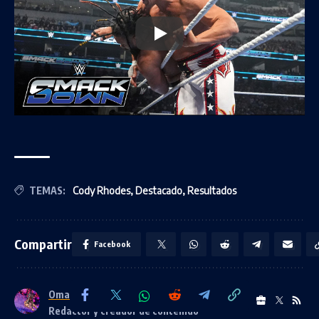
TEMAS:
Cody Rhodes
,
Destacado
,
Resultados
Compartir
Facebook
Omarufaito
Redactor y creador de contenido