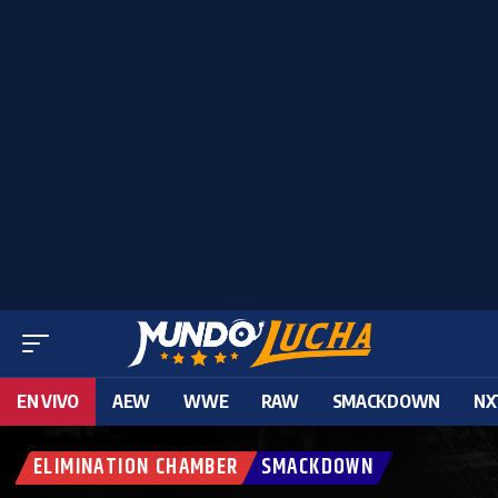
EN VIVO
AEW
WWE
RAW
SMACKDOWN
NX
ELIMINATION CHAMBER
SMACKDOWN