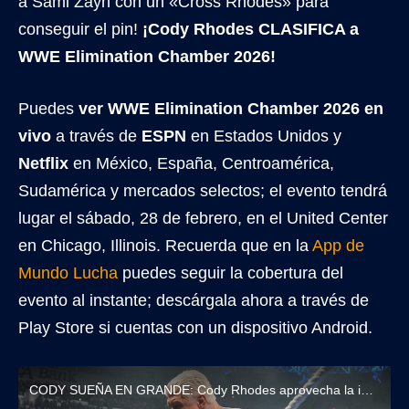
a Sami Zayn con un «Cross Rhodes» para
conseguir el pin!
¡Cody Rhodes CLASIFICA a
WWE Elimination Chamber 2026!
Puedes
ver WWE Elimination Chamber 2026 en
vivo
a través de
ESPN
en Estados Unidos y
Netflix
en México, España, Centroamérica,
Sudamérica y mercados selectos; el evento tendrá
lugar el sábado, 28 de febrero, en el United Center
en Chicago, Illinois. Recuerda que en la
App de
Mundo Lucha
puedes seguir la cobertura del
evento al instante; descárgala ahora a través de
Play Store si cuentas con un dispositivo Android.
CODY SUEÑA EN GRANDE: Cody Rhodes aprovecha la intervención de Drew McIntyre para asegurar su lugar en Elimination Chamber