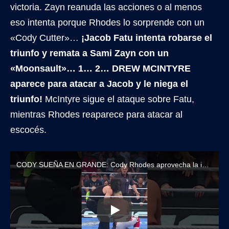
victoria. Zayn reanuda las acciones o al menos
eso intenta porque Rhodes lo sorprende con un
«Cody Cutter»…
¡Jacob Fatu intenta robarse el
triunfo y remata a Sami Zayn con un
«Moonsault»… 1… 2… DREW MCINTYRE
aparece para atacar a Jacob y le niega el
triunfo!
McIntyre sigue el ataque sobre Fatu,
mientras Rhodes reaparece para atacar al
escocés.
CODY SUEÑA EN GRANDE: Cody Rhodes aprovecha la intervención de Drew McIntyre para asegurar su lugar en Elimination Chamber