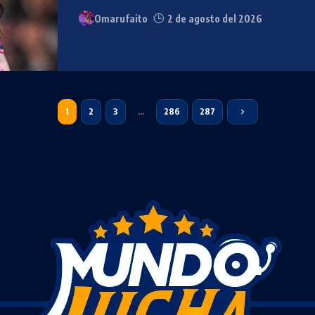
Omarufaito
2 de agosto del 2026
1
2
3
…
286
287