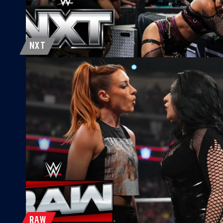
NXT
RAW