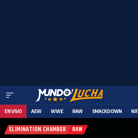
EN VIVO
AEW
WWE
RAW
SMACKDOWN
NX
ELIMINATION CHAMBER
RAW