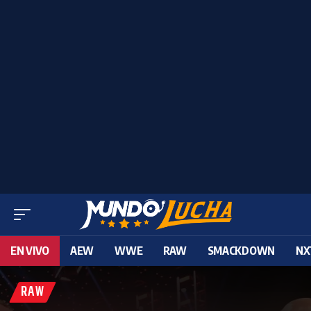
EN VIVO
AEW
WWE
RAW
SMACKDOWN
NX
RAW