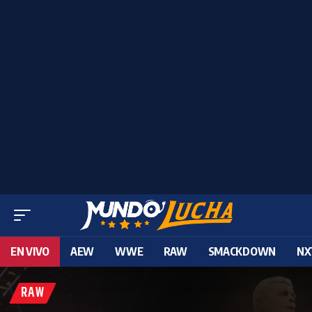
EN VIVO
AEW
WWE
RAW
SMACKDOWN
NX
RAW