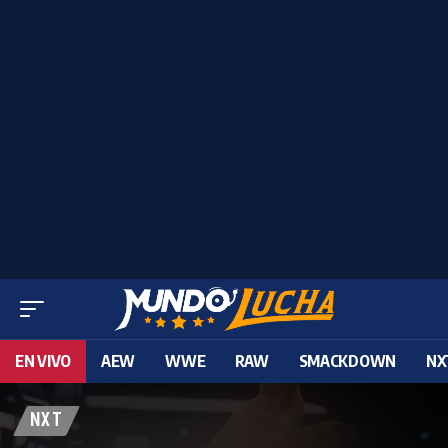
EN VIVO
AEW
WWE
RAW
SMACKDOWN
NX
NXT