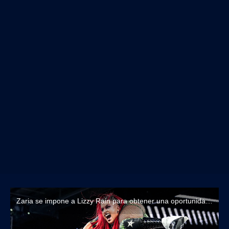
Zaria se impone a Lizzy Rain para obtener una oportunidad titular contra Tatum Paxley