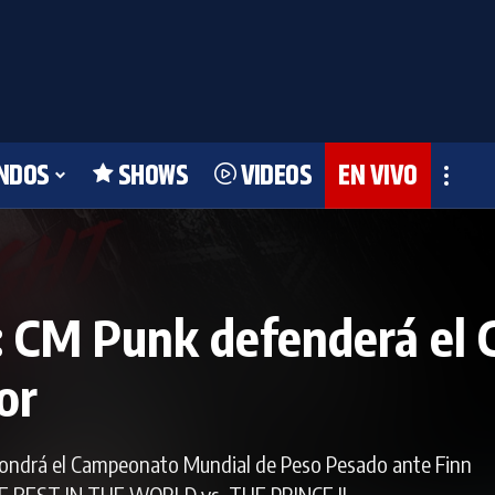
NDOS
SHOWS
VIDEOS
EN VIVO
: CM Punk defenderá el
or
ondrá el Campeonato Mundial de Peso Pesado ante Finn
E BEST IN THE WORLD vs. THE PRINCE II.