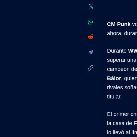
CM Punk
vo
ahora, dura
Durante
WW
superar una 
campeón def
Bálor
, quie
rivales soña
titular.
El primer c
la casa de 
lo llevó al 