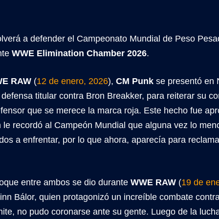
lverá a defender el Campeonato Mundial de Peso Pes
nte
WWE Elimination Chamber 2026
.
E RAW
(
12 de enero, 2026
),
CM Punk
se presentó en 
defensa titular contra Bron Breakker, para reiterar su c
ensor que se merece la marca roja. Este hecho fue ap
n le recordó al Campeón Mundial que alguna vez lo menc
dos a enfrentar, por lo que ahora, aparecía para reclam
hoque entre ambos se dio durante
WWE RAW
(
19 de en
Finn Bálor, quien protagonizó un increíble combate cont
límite, no pudo coronarse ante su gente. Luego de la luch