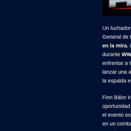
Un luchador 
General de 
en la mira
,
durante
WW
enfrentar a
lanzar una a
la espalda 
Finn Bálor 
oportunidad
el evento es
en un comba