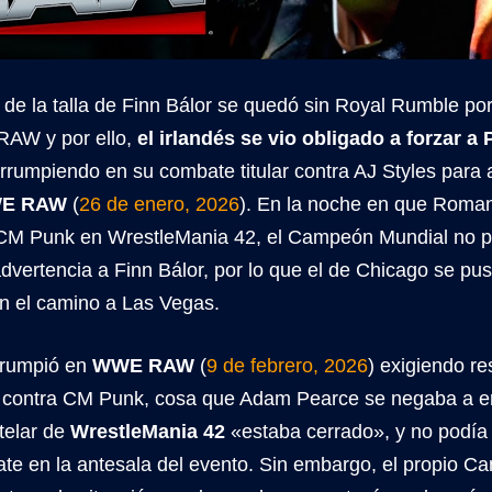
de la talla de Finn Bálor se quedó sin Royal Rumble por
RAW y por ello,
el irlandés se vio obligado a forzar a
 irrumpiendo en su combate titular contra AJ Styles para 
E RAW
(
26 de enero, 2026
). En la noche en que Roman
 CM Punk en WrestleMania 42, el Campeón Mundial no pe
dvertencia a Finn Bálor, por lo que el de Chicago se pu
en el camino a Las Vegas.
irrumpió en
WWE RAW
(
9 de febrero, 2026
) exigiendo r
 contra CM Punk, cosa que Adam Pearce se negaba a e
telar de
WrestleMania 42
«estaba cerrado», y no podía
te en la antesala del evento. Sin embargo, el propio C