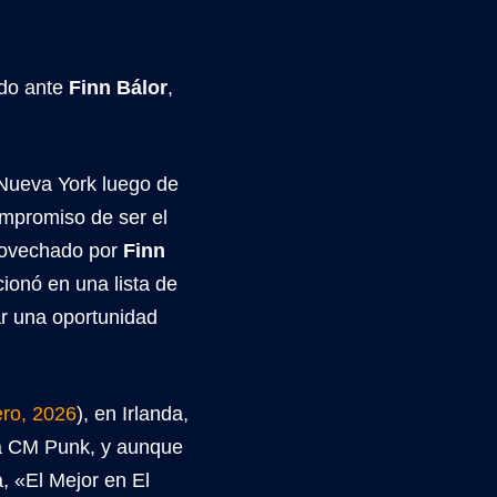
ado ante
Finn Bálor
,
Nueva York luego de
ompromiso de ser el
rovechado por
Finn
ionó en una lista de
ar una oportunidad
ero, 2026
), en Irlanda,
ra CM Punk, y aunque
a, «El Mejor en El