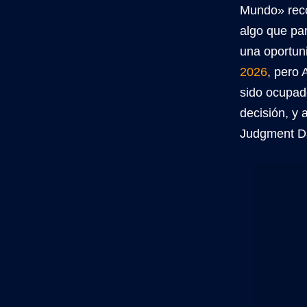
Mundo» reco
algo que par
una oportuni
2026
, pero 
sido ocupado
decisión, y
Judgment Day