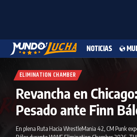
NOTICIAS
MU
ELIMINATION CHAMBER
Revancha en Chicago
Pesado ante Finn Bál
En plena Ruta Hacia WrestleMania 42, CM Punk exp
Bálor durante WWE Elimination Chamber 2026. TH