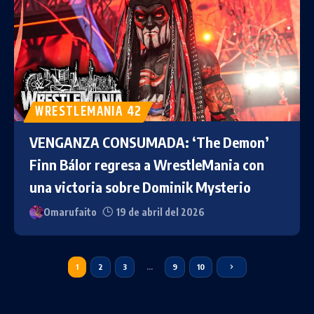
WRESTLEMANIA 42
VENGANZA CONSUMADA: ‘The Demon’
Finn Bálor regresa a WrestleMania con
una victoria sobre Dominik Mysterio
Omarufaito
19 de abril del 2026
1
2
3
…
9
10