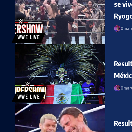
se vi
Ryogo
Omaru
WWE LIVE
Resul
México
Omaru
WWE LIVE
Resul