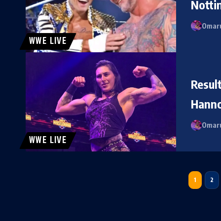
Notti
Omaru
WWE LIVE
Resul
Hanno
Omaru
WWE LIVE
1
2