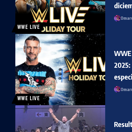
dicie
Omaru
WWE LIVE
WWE r
2025:
espec
Omaru
WWE LIVE
Resul