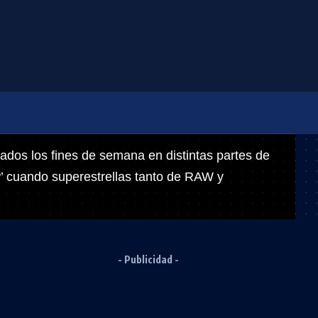
ados los fines de semana en distintas partes de
cuando superestrellas tanto de RAW y
- Publicidad -