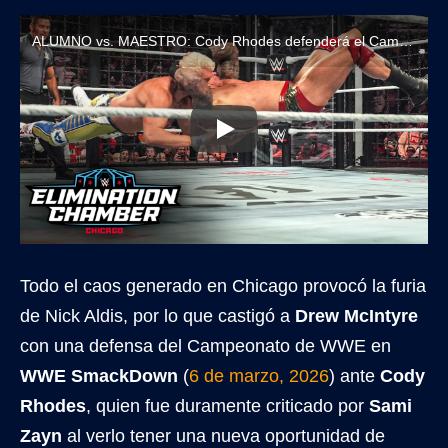
ALUMNO vs. MAESTRO: Cody Rhodes defenderá el Campeonato de WWE ante Randy Orton en WrestleMania 42
Todo el caos generado en Chicago provocó la furia
de Nick Aldis, por lo que castigó a
Drew McIntyre
con una defensa del Campeonato de WWE en
WWE SmackDown
(
6 de marzo, 2026
) ante
Cody
Rhodes
, quien fue duramente criticado por
Sami
Zayn
al verlo tener una nueva oportunidad de