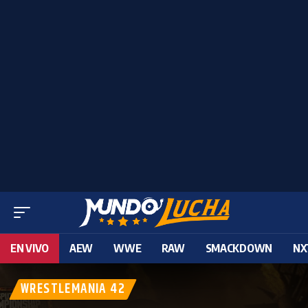
EN VIVO
AEW
WWE
RAW
SMACKDOWN
NX
WRESTLEMANIA 42