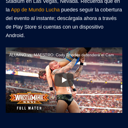
Stadium en Las Vegas, Nevada. Recuerda que en
la
App de Mundo Lucha
puedes seguir la cobertura
del evento al instante; descárgala ahora a través
de Play Store si cuentas con un dispositivo
Android.
ALUMNO vs. MAESTRO: Cody Rhodes defenderá el Campeonato de WWE ante Randy Orton en WrestleMania 42