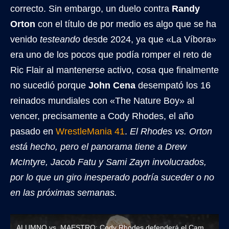
correcto. Sin embargo, un duelo contra
Randy
Orton
con el título de por medio es algo que se ha
venido
testeando
desde 2024, ya que «La Víbora»
era uno de los pocos que podía romper el reto de
Ric Flair al mantenerse activo, cosa que finalmente
no sucedió porque
John Cena
desempató los 16
reinados mundiales con «The Nature Boy» al
vencer, precisamente a Cody Rhodes, el año
pasado en
WrestleMania 41
.
El Rhodes vs. Orton
está hecho, pero el panorama tiene a Drew
McIntyre, Jacob Fatu y Sami Zayn involucrados,
por lo que un giro inesperado podría suceder o no
en las próximas semanas.
ALUMNO vs. MAESTRO: Cody Rhodes defenderá el Campeonato de WWE ante Randy Orton en WrestleMania 42