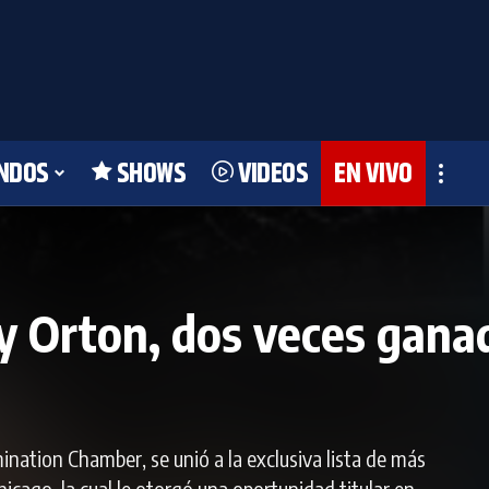
NDOS
SHOWS
VIDEOS
EN VIVO
 Orton, dos veces ganad
nation Chamber, se unió a la exclusiva lista de más
icago, la cual le otorgó una oportunidad titular en