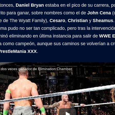
tonces,
Daniel Bryan
estaba en el pico de su carrera, p
orito para ganar, sobre nombres como el de
John Cena
(
ue de The Wyatt Family),
Cesaro
,
Christian
y
Sheamus
ima pudo no ser tan complicado, pero tras la intervenc
minó eliminando en última instancia para salir de
WWE El
a como campeón, aunque sus caminos se volverían a cru
restleMania XXX
.
 dos veces ganador de Elimination Chamber