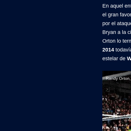
En aquel en
el gran fav
por el ataq
Bryan a la c
Orton lo ter
2014
todaví
estelar de
W
Randy Orton,