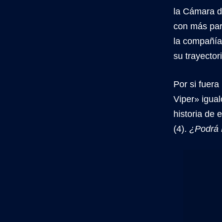
la Cámara de
con más part
la compañía 
su trayector
Por si fuer
Viper» igua
historia de 
(4).
¿Podrá 