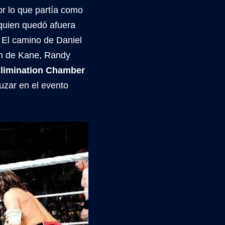
or lo que partía como
quien quedó afuera
. El camino de Daniel
ión de Kane, Randy
imination Chamber
zar en el evento