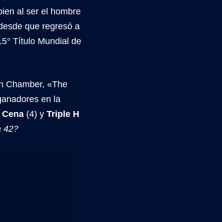
bien al ser el hombre
z desde que regresó a
15° Título Mundial de
ion Chamber, «The
ganadores en la
 Cena
(4) y
Triple H
a 42?