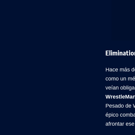
Eliminati
Hace más de
como un mét
veían obliga
WrestleMan
Pesado de W
épico comb
afrontar ese