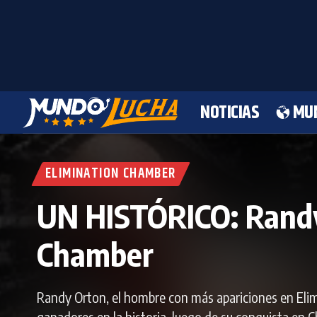
NOTICIAS
MU
ELIMINATION CHAMBER
UN HISTÓRICO: Randy
Chamber
Randy Orton, el hombre con más apariciones en Elimi
ganadores en la historia, luego de su conquista en Ch