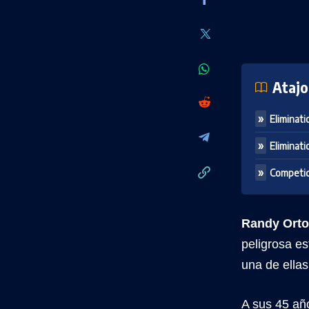
Atajo
Eliminat
Eliminat
Competido
Randy Ort
peligrosa e
una de ellas
A sus 45 añ