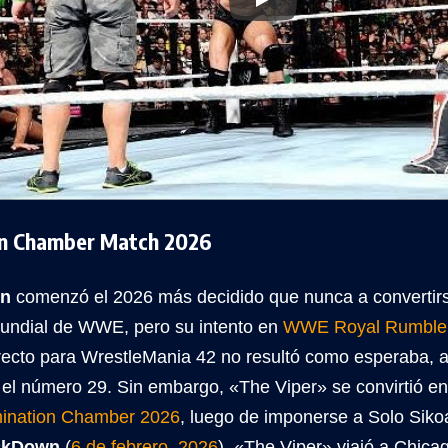
on Chamber Match 2026
on
comenzó el 2026 más decidido que nunca a convertir
ndial de WWE, pero su intento en
WWE Royal Rumble
irecto para WrestleMania 42 no resultó como esperaba, 
el número 29. Sin embargo, «The Viper» se convirtió en 
ination Chamber 2026
, luego de imponerse a Solo Sikoa
kDown
(
6 de febrero, 2026
). «The Viper» viajó a Chica