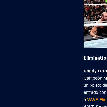
Eliminati
Randy Ort
Campeón Mu
un boleto d
entrado con 
a
WWE Elim
WWE Smac