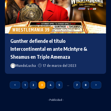
WRESTLEMANIA 39
Gunther defiende el título
Intercontinental en ante McIntyre &
Sheamus en Triple Amenaza
MundoLucha
17 de marzo del 2023
1
2
3
4
5
…
7
8
- Publicidad -