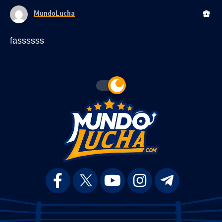
MundoLucha
fassssss