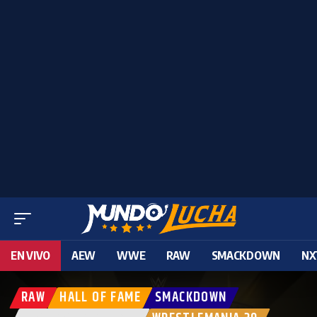
EN VIVO
AEW
WWE
RAW
SMACKDOWN
NX
RAW
HALL OF FAME
SMACKDOWN