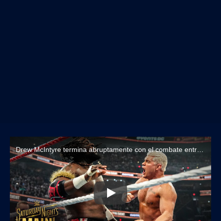
Drew McIntyre termina abruptamente con el combate entre Cody Rhodes y Oba Femi