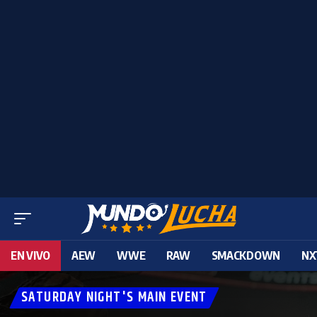
EN VIVO
AEW
WWE
RAW
SMACKDOWN
NX
SATURDAY NIGHT'S MAIN EVENT