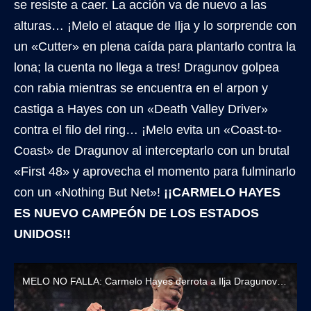
se resiste a caer. La acción va de nuevo a las
alturas… ¡Melo el ataque de Ilja y lo sorprende con
un «Cutter» en plena caída para plantarlo contra la
lona; la cuenta no llega a tres! Dragunov golpea
con rabia mientras se encuentra en el arpon y
castiga a Hayes con un «Death Valley Driver»
contra el filo del ring… ¡Melo evita un «Coast-to-
Coast» de Dragunov al interceptarlo con un brutal
«First 48» y aprovecha el momento para fulminarlo
con un «Nothing But Net»!
¡¡CARMELO HAYES
ES NUEVO CAMPEÓN DE LOS ESTADOS
UNIDOS!!
MELO NO FALLA: Carmelo Hayes derrota a Ilja Dragunov y conquista el Título de los Estados Unidos