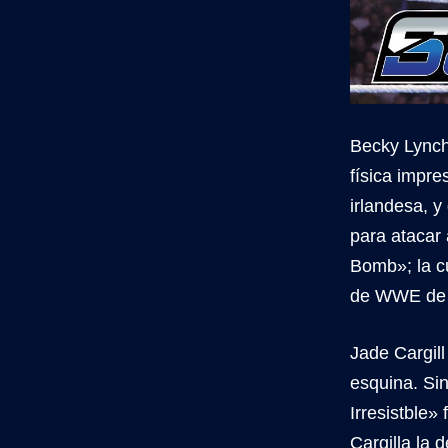
Becky Lynch 
física impre
irlandesa, 
para atacar
Bomb»; la c
de WWE de 
Jade Cargil
esquina. Si
Irresistble
Cargilla la 