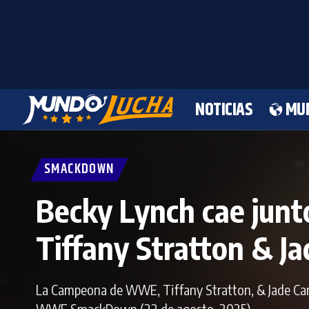
NOTICIAS
MU
SMACKDOWN
Becky Lynch cae junto
Tiffany Stratton & Jad
La Campeona de WWE, Tiffany Stratton, & Jade Cargi
WWE SmackDown (22 de agosto, 2025).