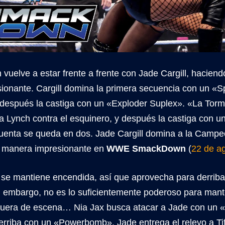
vuelve a estar frente a frente con Jade Cargill, haciend
sionante. Cargill domina la primera secuencia con un «S
y después la castiga con un «Exploder Suplex». «La Tor
 a Lynch contra el esquinero, y después la castiga con 
uenta se queda en dos. Jade Cargill domina a la Campeo
manera impresionante en
WWE SmackDown
(
22 de a
l se mantiene encendida, así que aprovecha para derriba
n embargo, no es lo suficientemente poderoso para man
» fuera de escena… Nia Jax busca atacar a Jade con un «
derriba con un «Powerbomb». Jade entrega el relevo a Ti