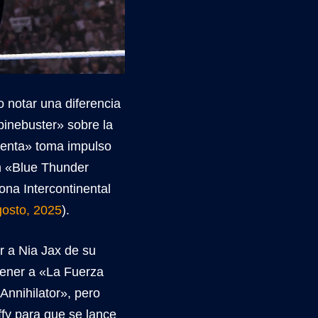
o notar una diferencia
pinebuster» sobre la
menta» toma impulso
un «Blue Thunder
na Intercontinental
gosto, 2025
).
r a Nia Jax de su
tener a «La Fuerza
Annihilator», pero
ffy para que se lance