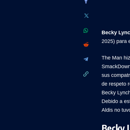
Becky Lync
2025) para 
The Man hizo
SmackDown g
sus compatri
de respeto r
Becky Lynch
Debido a est
Aldis no tu
Becky L