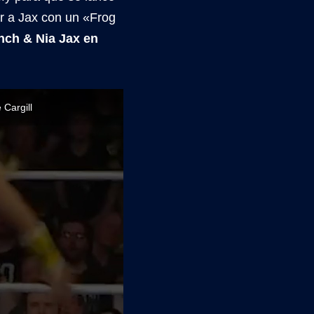
ar a Jax con un «Frog
ynch & Nia Jax en
 Cargill