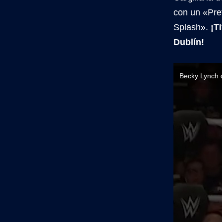
con un «Pret
Splash».
¡T
Dublín!
Becky Lynch c