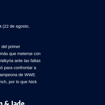
n
(22 de agosto,
 del primer
o más que meterse con
lkyria ante las faltas
ió para confrontar a
a Campeona de WWE.
ynch, por lo que Nick
n & Jade