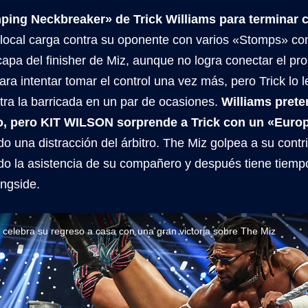
ping Neckbreaker» de Trick Williams para terminar 
local carga contra su oponente con varios «Stomps» con
apa del finisher de Miz, aunque no logra conectar el pr
para intentar tomar el control una vez más, pero Trick lo 
tra la barricada en un par de ocasiones.
Williams prete
ro, pero KIT WILSON sorprende a Trick con un «Eur
 una distracción del árbitro. The Miz golpea a su contr
o la asistencia de su compañero y después tiene tiemp
ingside.
s celebra su regreso a casa con una gran victoria sobre The Miz