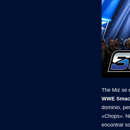
The Miz se e
WWE Smac
dominio, per
«Chops». Ni
encontrar s