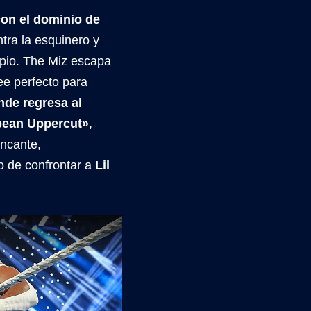
con el dominio de
tra la esquinero y
opio. The Miz escapa
lee perfecto para
nde regresa al
opean Uppercut»
,
incante,
o de confrontar a
Lil