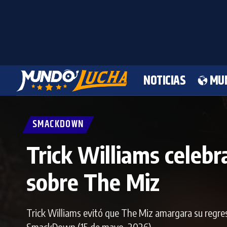
NOTICIAS
MU
SMACKDOWN
Trick Williams celebr
sobre The Miz
Trick Williams evitó que The Miz amargara su regr
SmackDown (15 de mayo, 2026).