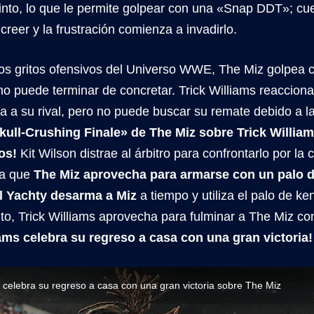
tinto, lo que le permite golpear con una «Snap DDT»; cu
creer y la frustración comienza a invadirlo.
los gritos ofensivos del Universo WWE, The Miz golpea 
o puede terminar de concretar. Trick Williams reacciona
na a su rival, pero no puede buscar su remate debido a l
kull-Crushing Finale» de The Miz sobre Trick Willia
os!
Kit Wilson distrae al árbitro para confrontarlo por l
sa que
The Miz aprovecha para armarse con un palo 
il Yachty desarma a Miz
a tiempo y utiliza el palo de ke
to, Trick Williams aprovecha para fulminar a The Miz co
iams celebra su regreso a casa con una gran victoria!
s celebra su regreso a casa con una gran victoria sobre The Miz