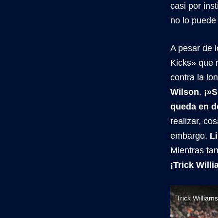
casi por ins
no lo puede 
A pesar de 
Kicks» que n
contra la lo
Wilson
.
¡»S
queda en d
realizar, co
embargo,
L
Mientras tan
¡Trick Will
Trick William