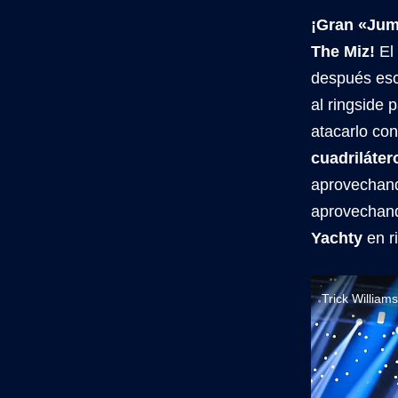
¡Gran «Jum
The Miz!
El 
después esc
al ringside 
atacarlo con
cuadriláte
aprovechando
aprovechand
Yachty
en r
Trick William