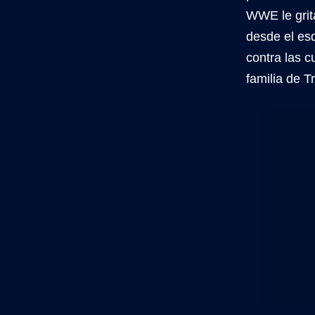
WWE le grit
desde el esq
contra las c
familia de T