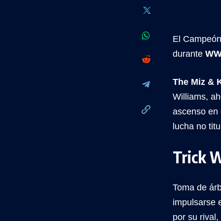
El Campeón
durante
WW
The Miz & K
Williams, ah
ascenso en e
lucha no tit
Trick W
Toma de árbi
impulsarse e
por su rival