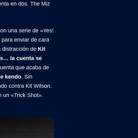
enta en dos. The Miz
con una serie de «Yes!
 para enviar de cara
a distracción de
Kit
ms… la cuenta se
a cuenta que acaba de
de kendo
. Sin
ndo contra Kit Wilson.
n un «Trick Shot».