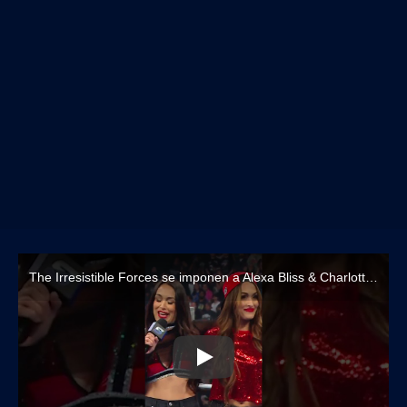
The Irresistible Forces se imponen a Alexa Bliss & Charlotte Flair luego de la intervención de The Bella Twins