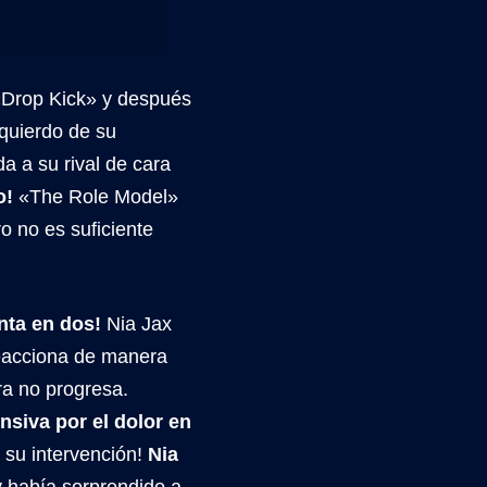
«Drop Kick» y después
zquierdo de su
a a su rival de cara
o!
«The Role Model»
o no es suficiente
nta en dos!
Nia Jax
reacciona de manera
ra no progresa.
nsiva por el dolor en
 su intervención!
Nia
fy había sorprendido a