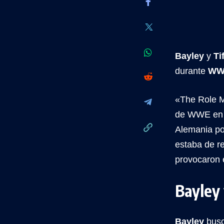
Bayley
y
Ti
durante
WW
«The Role M
de WWE e
Alemania po
estaba de r
provocaron el
Bayley 
Bayley
busc