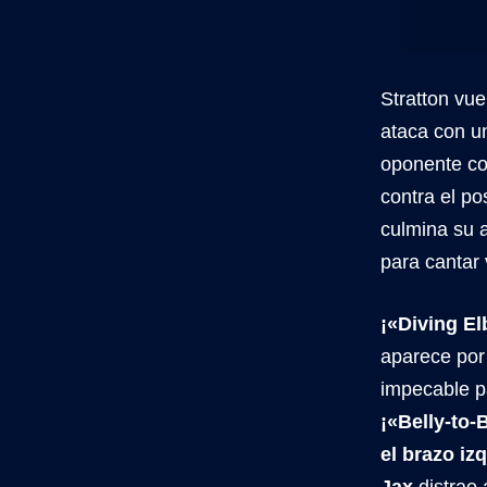
Stratton vu
ataca con un
oponente con
contra el po
culmina su 
para cantar
¡«Diving El
aparece por
impecable p
¡«Belly-to-
el brazo iz
Jax
distrae 