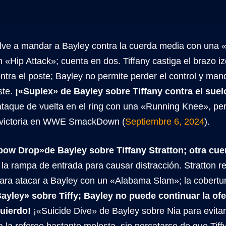
elve a mandar a Bayley contra la cuerda media con una 
 «Hip Attack»; cuenta en dos. Tiffany castiga el brazo i
tra el poste; Bayley no permite perder el control y mand
ste.
¡«Suplex» de Bayley sobre Tiffany contra el suel
ataque de vuelta en el ring con una «Running Knee», per
 victoria en WWE SmackDown (
Septiembre 6, 2024
).
bow Drop»de Bayley sobre Tiffany Stratton; otra cue
 la rampa de entrada para causar distracción. Stratton 
ara atacar a Bayley con un «Alabama Slam»; la cobertu
Bayley» sobre Tiffy; Bayley no puede continuar la ofe
quierdo!
¡«Suicide Dive» de Bayley sobre Nia para evitar
a la referee bastante molesta, sin percatarse de que Tif