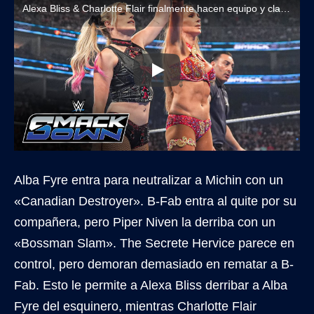
Alexa Bliss & Charlotte Flair finalmente hacen equipo y clasifican a combate titular en WWE Evolution 2025
Alba Fyre entra para neutralizar a Michin con un
«Canadian Destroyer». B-Fab entra al quite por su
compañera, pero Piper Niven la derriba con un
«Bossman Slam». The Secrete Hervice parece en
control, pero demoran demasiado en rematar a B-
Fab. Esto le permite a Alexa Bliss derribar a Alba
Fyre del esquinero, mientras Charlotte Flair