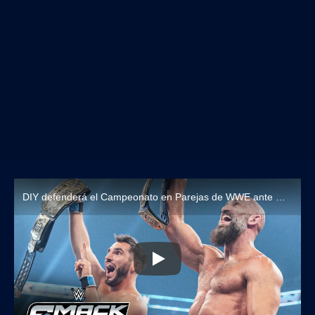
DIY defenderá el Campeonato en Parejas de WWE ante Motor City Machine Guns en WWE Royal Rumble 2025