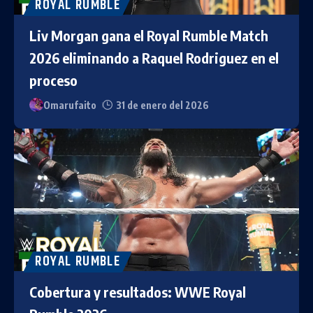
ROYAL RUMBLE
Liv Morgan gana el Royal Rumble Match
2026 eliminando a Raquel Rodriguez en el
proceso
Omarufaito
31 de enero del 2026
ROYAL RUMBLE
Cobertura y resultados: WWE Royal