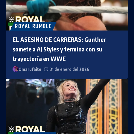
ROYAL RUMBLE
EL ASESINO DE CARRERAS: Gunther
somete a AJ Styles y termina con su
trayectoria en WWE
Omarufaito
31 de enero del 2026