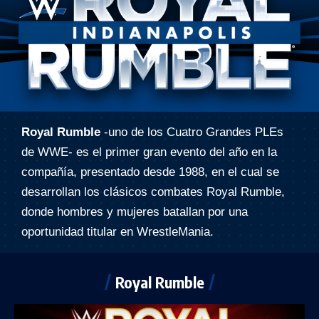
Royal Rumble
-uno de los Cuatro Grandes PLEs
de WWE- es el primer gran evento del año en la
compañía, presentado desde 1988, en el cual se
desarrollan los clásicos combates Royal Rumble,
donde hombres y mujeres batallan por una
oportunidad titular en WrestleMania.
Royal Rumble