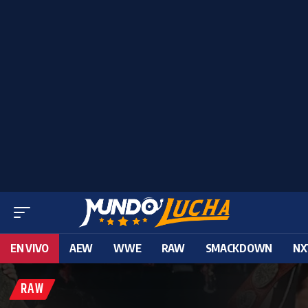
EN VIVO
AEW
WWE
RAW
SMACKDOWN
NX
RAW