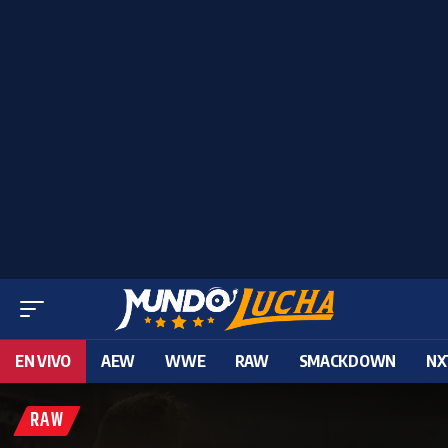
EN VIVO
AEW
WWE
RAW
SMACKDOWN
NX
RAW