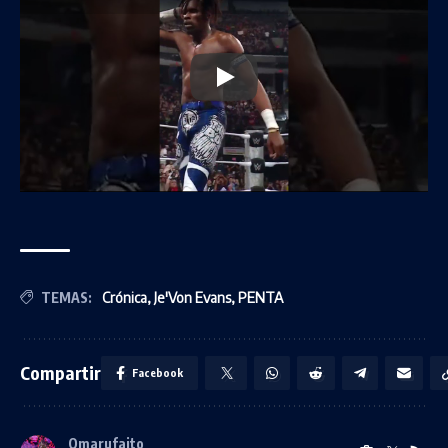
TEMAS:
Crónica
,
Je'Von Evans
,
PENTA
Compartir
Facebook
Omarufaito