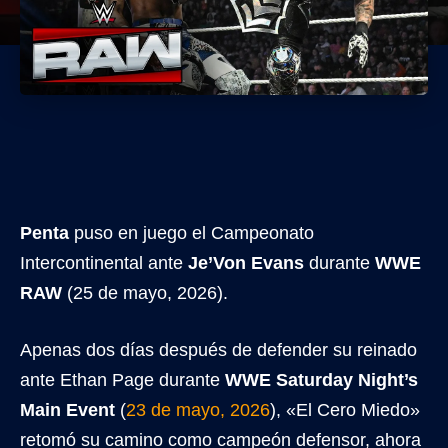
Penta
puso en juego el Campeonato
Intercontinental ante
Je’Von Evans
durante
WWE
RAW
(25 de mayo, 2026).
Apenas dos días después de defender su reinado
ante Ethan Page durante
WWE Saturday Night’s
Main Event
(
23 de mayo, 2026
), «El Cero Miedo»
retomó su camino como campeón defensor, ahora