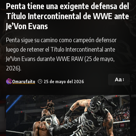
Penta tiene una exigente defensa del
Título Intercontinental de WWE ante
Je’Von Evans
Penta sigue su camino como campeón defensor
luego de retener el Título Intercontinental ante
Je'Von Evans durante WWE RAW (25 de mayo,
2026).
Aa
Omarufaito
25 de mayo del 2026