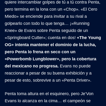
quiere intercambiar golpes de tú a tú contra Penta,
pero termina en la lona con un «Chop». «El Cero
Miedo» se enciende para invitar a su rival a
golpearlo con todo lo que tenga… ¡»Running
Knee» de Evans sobre Penta seguido de un
«Springboard Cutter»; cuenta en dos!
«The Young
OG» intenta mantener el dominio de la lucha,
pero Penta lo frena en seco con un
«Powerbomb Lungblower», pero la cobertura
del mexicano no progresa.
Evans no puede
reaccionar a pesar de su buena exhibición y a
pesar de esto, sobrevive a un «Penta Driver».
Penta toma altura en el esquinero, pero Je’Von
Evans lo alcanza en la cima… el campeón se