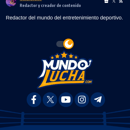
Redactor y creador de contenido
Redactor del mundo del entretenimiento deportivo.