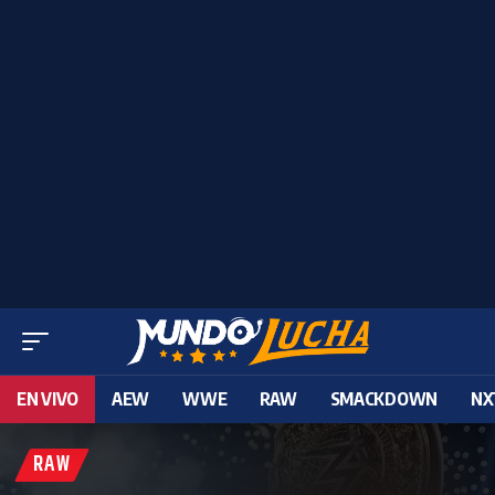
EN VIVO
AEW
WWE
RAW
SMACKDOWN
NX
RAW