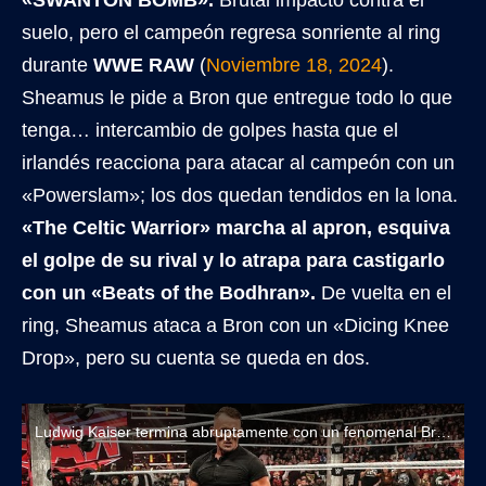
suelo, pero el campeón regresa sonriente al ring
durante
WWE RAW
(
Noviembre 18, 2024
).
Sheamus le pide a Bron que entregue todo lo que
tenga… intercambio de golpes hasta que el
irlandés reacciona para atacar al campeón con un
«Powerslam»; los dos quedan tendidos en la lona.
«The Celtic Warrior» marcha al apron, esquiva
el golpe de su rival y lo atrapa para castigarlo
con un «Beats of the Bodhran».
De vuelta en el
ring, Sheamus ataca a Bron con un «Dicing Knee
Drop», pero su cuenta se queda en dos.
Ludwig Kaiser termina abruptamente con un fenomenal Bron Breakker vs Sheamus por el Título Intercontinental