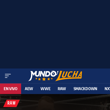
EN VIVO
AEW
WWE
RAW
SMACKDOWN
NX
RAW