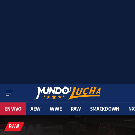
EN VIVO
AEW
WWE
RAW
SMACKDOWN
NX
RAW