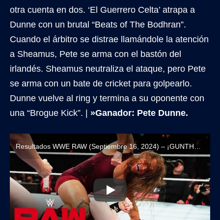
otra cuenta en dos. ‘El Guerrero Celta’ atrapa a
Dunne con un brutal “Beats of The Bodhran”.
Cuando el árbitro se distrae llamándole la atención
a Sheamus, Pete se arma con el bastón del
irlandés. Sheamus neutraliza el ataque, pero Pete
se arma con un bate de cricket para golpearlo.
Dunne vuelve al ring y termina a su oponente con
una “Brogue Kick”. |
»Ganador: Pete Dunne.
Resultados WWE RAW (Septiembre 16, 2024) – ¡GUNTHER VUELVE A RECHAZAR A SAMI ZAYN!