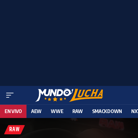
EN VIVO
AEW
WWE
RAW
SMACKDOWN
NX
RAW