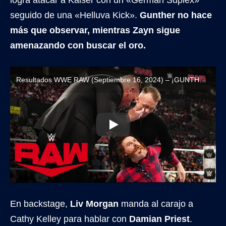
logra atacar a Kaiser con un «German Suplex»
seguido de una «Helluva Kick».
Gunther no hace
más que observar, mientras Zayn sigue
amenazando con buscar el oro.
Resultados WWE RAW (Septiembre 16, 2024) – ¡GUNTHER VUELVE A RECHAZAR A SAMI ZAYN!
En backstage,
Liv Morgan
manda al carajo a
Cathy Kelley para hablar con
Damian Priest
.