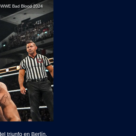
nte WWE Bad Blood 2024
l triunfo en Berlín,