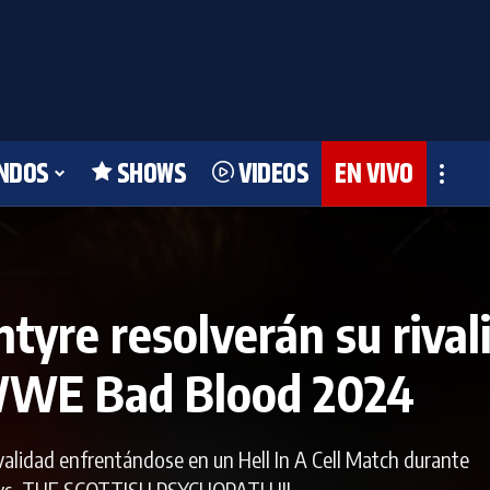
NDOS
SHOWS
VIDEOS
EN VIVO
yre resolverán su rivali
 WWE Bad Blood 2024
validad enfrentándose en un Hell In A Cell Match durante
. THE SCOTTISH PSYCHOPATH III.