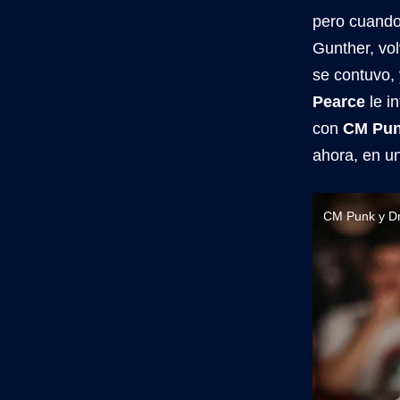
pero cuando
Gunther, vo
se contuvo, 
Pearce
le i
con
CM Pu
ahora, en u
CM Punk y Dr