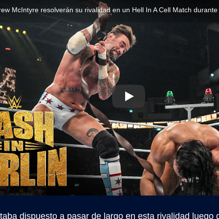
ew McIntyre resolverán su rivalidad en un Hell In A Cell Match dura
ba dispuesto a pasar de largo en esta rivalidad luego de