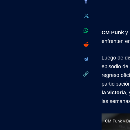
CM Punk
y
enfrenten e
Luego de dis
episodio de
regreso ofic
participaci
la victoria
,
las semanas
CM Punk y Dr