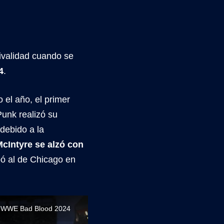
 rivalidad cuando se
4
.
 el año, el primer
unk realizó su
 debido a la
cIntyre se alzó con
bó al de Chicago en
nte WWE Bad Blood 2024