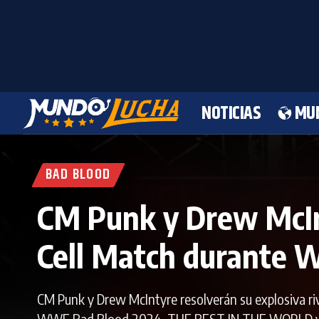
NOTICIAS
MU
BAD BLOOD
CM Punk y Drew McInt
Cell Match durante
CM Punk y Drew McIntyre resolverán su explosiva ri
WWE Bad Blood 2024. THE BEST IN THE WORLD vs