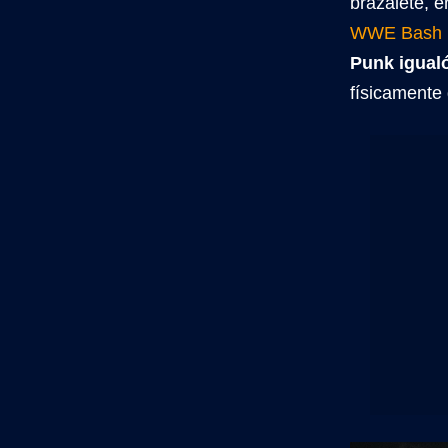
brazalete, e
WWE Bash I
Punk igualó
físicamente