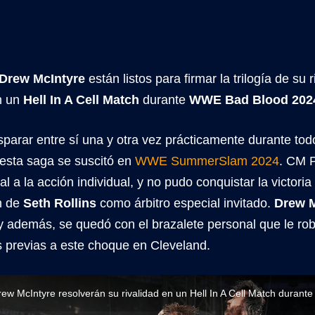
Drew McIntyre
están listos para firmar la trilogía de su
n un
Hell In A Cell Match
durante
WWE Bad Blood 202
parar entre sí una y otra vez prácticamente durante todo
 esta saga se suscitó en
WWE SummerSlam 2024
. CM P
ial a la acción individual, y no pudo conquistar la victoria
ón de
Seth Rollins
como árbitro especial invitado.
Drew M
 y además, se quedó con el brazalete personal que le ro
 previas a este choque en Cleveland.
ew McIntyre resolverán su rivalidad en un Hell In A Cell Match dura