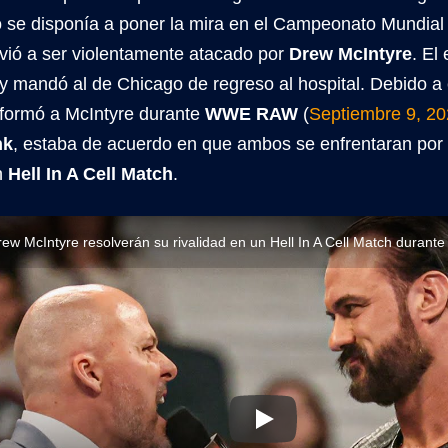
 se disponía a poner la mira en el Campeonato Mundial
lvió a ser violentamente atacado por
Drew McIntyre
. El
y mandó al de Chicago de regreso al hospital. Debido a 
nformó a McIntyre durante
WWE RAW
(
Septiembre 9, 2
nk
, estaba de acuerdo en que ambos se enfrentaran por 
n
Hell In A Cell Match
.
ew McIntyre resolverán su rivalidad en un Hell In A Cell Match dura