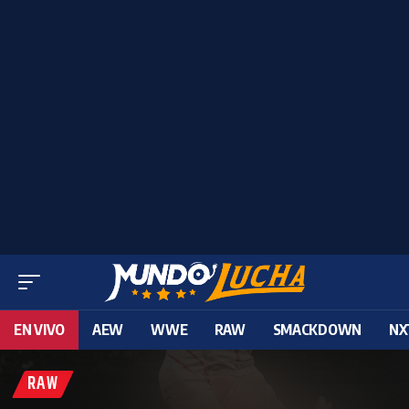
EN VIVO
AEW
WWE
RAW
SMACKDOWN
NX
RAW