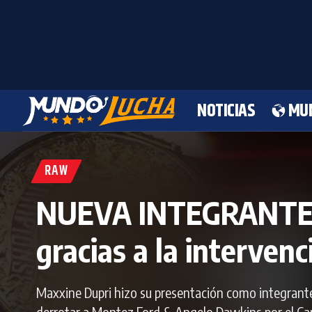
NOTICIAS
MU
RAW
NUEVA INTEGRANTE: T
gracias a la interven
Maxxine Dupri hizo su presentación como integrant
derrotar a Montez Ford & Angelo Dawkins por el C