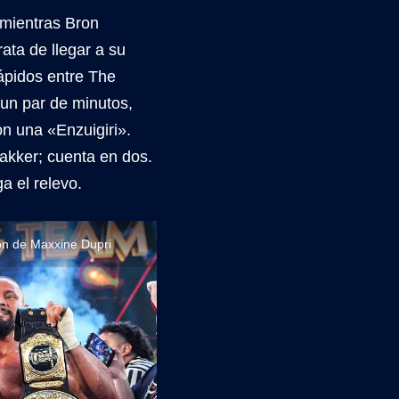
mientras Bron
ta de llegar a su
ápidos entre The
un par de minutos,
n una «Enzuigiri».
akker; cuenta en dos.
 el relevo.
ón de Maxxine Dupri