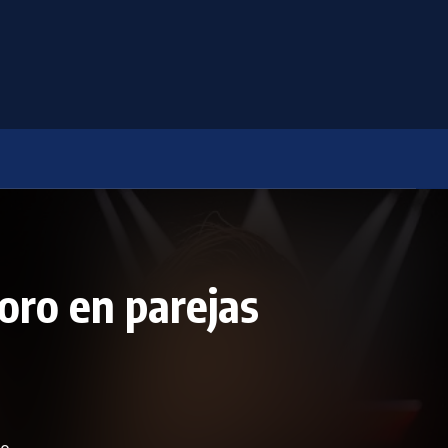
ro en parejas
o,