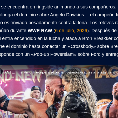
se encuentra en ringside animando a sus compañeros, 
olonga el dominio sobre Angelo Dawkins… el campeón tra
ro es enviado pesadamente contra la lona. Los relevos r
inúan durante
WWE RAW
(
6 de julio, 2026
). Después de 
 entra encendido en la lucha y ataca a Bron Breakker co
ne el dominio hasta conectar un «Crossbody» sobre Bre
sponde con un «Pop-up Powerslam» sobre Ford y entrega
ANTE: The Vision recupera el oro en parejas gracias a la intervenci