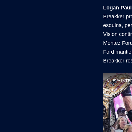
Logan Paul
Breakker pr
esquina, pe
Vision cont
Montez Ford
Ford mantie
Breakker re
NUEVA INTEGR