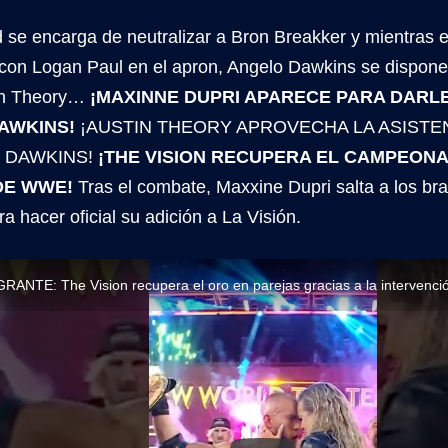
se encarga de neutralizar a Bron Breakker y mientras el 
 con Logan Paul en el apron, Angelo Dawkins se dispone
tin Theory…
¡MAXINNE DUPRI APARECE PARA DARL
AWKINS!
¡AUSTIN THEORY APROVECHA LA ASISTEN
 DAWKINS!
¡THE VISION RECUPERA EL CAMPEON
DE WWE!
Tras el combate, Maxxine Dupri salta a los br
ra hacer oficial su adición a La Visión.
ANTE: The Vision recupera el oro en parejas gracias a la intervenci