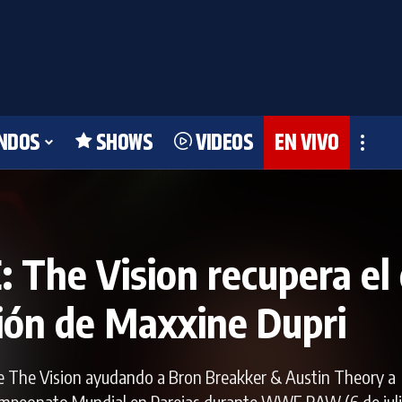
NDOS
SHOWS
VIDEOS
EN VIVO
he Vision recupera el o
ción de Maxxine Dupri
e The Vision ayudando a Bron Breakker & Austin Theory a
ampeonato Mundial en Parejas durante WWE RAW (6 de juli