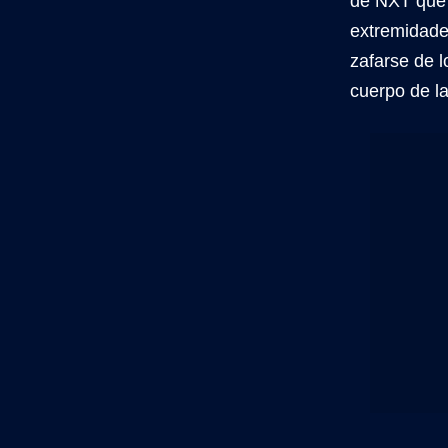
de NXT que 
extremidade
zafarse de l
cuerpo de l