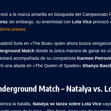
resó a la marca amarilla en búsqueda del Campeonato
erez
sin embargo, su enemistad con
Lola Vice
provocó 
 dicha presea.
adenó furia en «The Boat» quien ahora busca venganza 
erground Match
donde la única manera de ganar es ví
estará acompañada de su compatriota
Karmen Petrov
ró una aliada en «The Queen of Spades»
Shanya Baszl
derground Match
– Natalya vs. L
enza la batalla,
Natalya se lanza sobre Lola Vice
caye