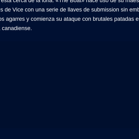
está cerca de la lona. «The Boat» hace uso de su maestr
s de Vice con una serie de llaves de submission sin emb
os agarres y comienza su ataque con brutales patadas en
a canadiense.