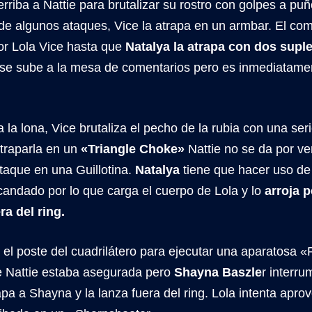
rriba a Nattie para brutalizar su rostro con golpes a p
de algunos ataques, Vice la atrapa en un armbar. El co
r Lola Vice hasta que
Natalya la atrapa con dos suple
se sube a la mesa de comentarios pero es inmediatamen
 la lona, Vice brutaliza el pecho de la rubia con una se
atraparla en un
«Triangle Choke»
Nattie no se da por ve
taque en una Guillotina.
Natalya
tiene que hacer uso de
candado por lo que carga el cuerpo de Lola y lo
arroja 
ra del ring.
 el poste del cuadrilátero para ejecutar una aparatosa 
de Nattie estaba asegurada pero
Shayna Baszle
r interru
pa a Shayna y la lanza fuera del ring. Lola intenta apro