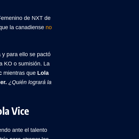
 Femenino de NXT de
que la canadiense
no
y para ello se pactó
a KO o sumisión. La
ic
mientras que
Lola
er.
¿Quién logrará la
ola Vice
ndo ante el talento