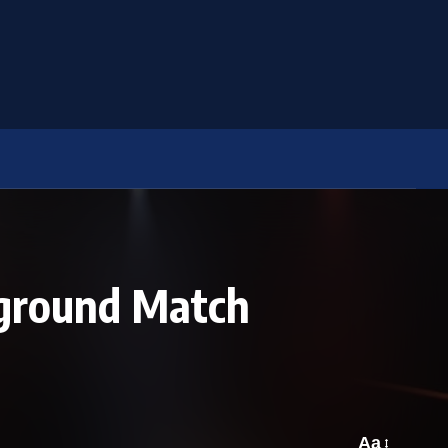
rground Match
Aa