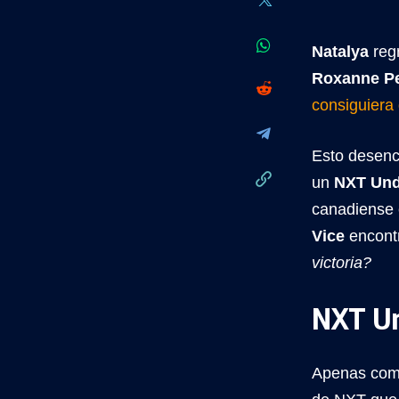
Natalya
reg
Roxanne P
consiguiera
Esto desenc
un
NXT Und
canadiense 
Vice
encont
victoria?
NXT Un
Apenas comi