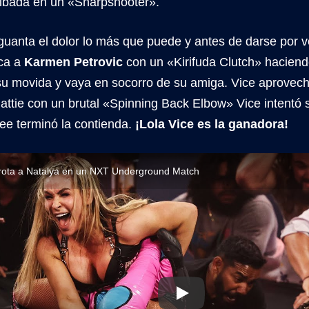
ribada en un «Sharpshooter».
guanta el dolor lo más que puede y antes de darse por 
ca a
Karmen Petrovic
con un «Kirifuda Clutch» haciend
su movida y vaya en socorro de su amiga. Vice aprovecha
ttie con un brutal «Spinning Back Elbow» Vice intentó 
ree terminó la contienda.
¡Lola Vice es la ganadora!
rrota a Natalya en un NXT Underground Match