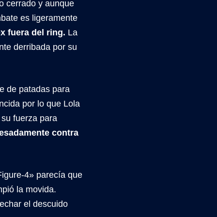
uño cerrado y aunque
mbate es ligeramente
x fuera del ring.
La
te derribada por su
rie de patadas para
ncida por lo que Lola
 su fuerza para
pesadamente contra
«Figure-4» parecía que
mpió la movida.
vechar el descuido