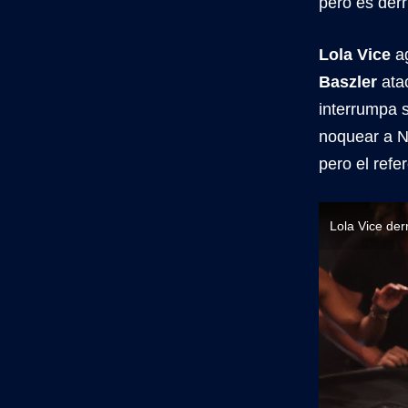
pero es der
Lola Vice
a
Baszler
ata
interrumpa 
noquear a Na
pero el refe
Lola Vice de