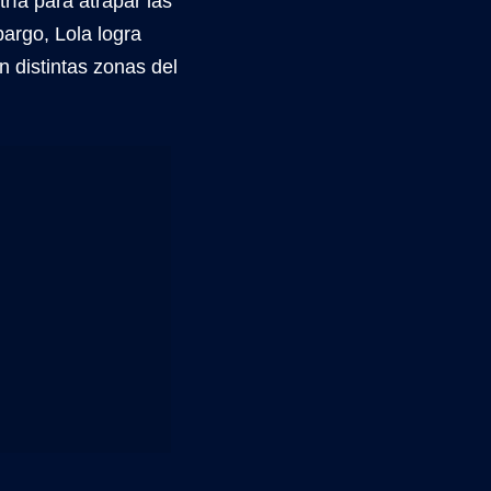
ía para atrapar las
argo, Lola logra
 distintas zonas del