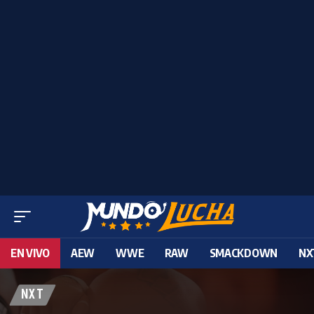
EN VIVO
AEW
WWE
RAW
SMACKDOWN
NX
NXT