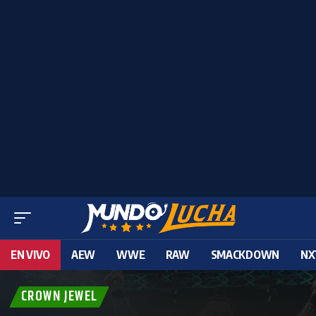
EN VIVO
AEW
WWE
RAW
SMACKDOWN
NX
CROWN JEWEL