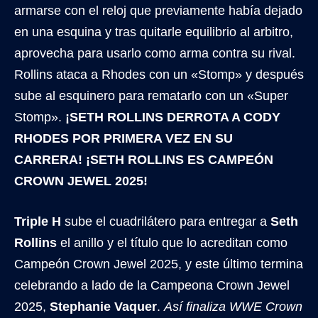
armarse con el reloj que previamente había dejado
en una esquina y tras quitarle equilibrio al arbitro,
aprovecha para usarlo como arma contra su rival.
Rollins ataca a Rhodes con un «Stomp» y después
sube al esquinero para rematarlo con un «Super
Stomp».
¡SETH ROLLINS DERROTA A CODY
RHODES POR PRIMERA VEZ EN SU
CARRERA! ¡SETH ROLLINS ES CAMPEÓN
CROWN JEWEL 2025!
Triple H
sube el cuadrilátero para entregar a
Seth
Rollins
el anillo y el título que lo acreditan como
Campeón Crown Jewel 2025, y este último termina
celebrando a lado de la Campeona Crown Jewel
2025,
Stephanie Vaquer
.
Así finaliza WWE Crown