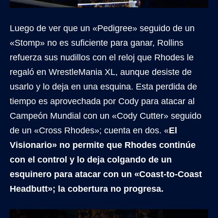
Luego de ver que un «Pedigree» seguido de un
«Stomp» no es suficiente para ganar, Rollins
refuerza sus nudillos con el reloj que Rhodes le
regaló en WrestleMania XL, aunque desiste de
usarlo y lo deja en una esquina. Esta perdida de
tiempo es aprovechada por Cody para atacar al
Campeón Mundial con un «Cody Cutter» seguido
de un «Cross Rhodes»; cuenta en dos. «
El
Visionario» no permite que Rhodes continúe
con el control y lo deja colgando de un
esquinero para atacar con un «Coast-to-Coast
Headbutt»; la cobertura no progresa.