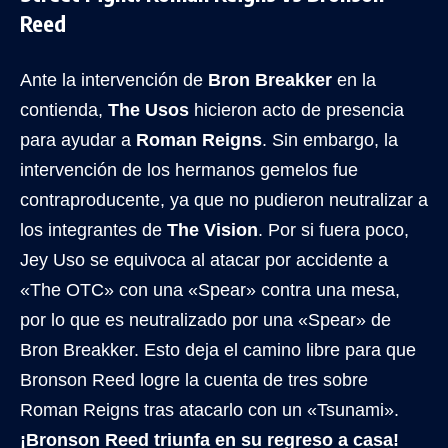
Reed
Ante la intervención de
Bron Breakker
en la
contienda,
The Usos
hicieron acto de presencia
para ayudar a
Roman Reigns
. Sin embargo, la
intervención de los hermanos gemelos fue
contraproducente, ya que no pudieron neutralizar a
los integrantes de
The Vision
. Por si fuera poco,
Jey Uso se equivoca al atacar por accidente a
«The OTC» con una «Spear» contra una mesa,
por lo que es neutralizado por una «Spear» de
Bron Breakker. Esto deja el camino libre para que
Bronson Reed logre la cuenta de tres sobre
Roman Reigns tras atacarlo con un «Tsunami».
¡Bronson Reed triunfa en su regreso a casa!