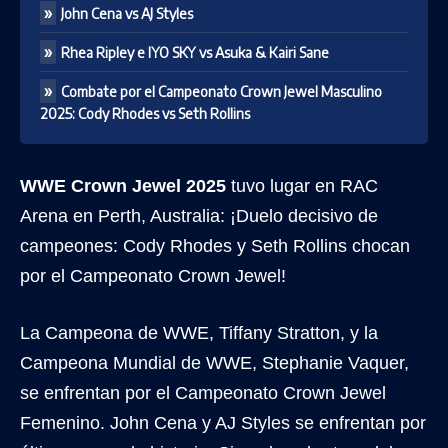
John Cena vs AJ Styles
Rhea Ripley e IYO SKY vs Asuka & Kairi Sane
Combate por el Campeonato Crown Jewel Masculino
2025: Cody Rhodes vs Seth Rollins
WWE Crown Jewel 2025
tuvo lugar en RAC
Arena en Perth, Australia: ¡Duelo decisivo de
campeones: Cody Rhodes y Seth Rollins chocan
por el Campeonato Crown Jewel!
La Campeona de WWE, Tiffany Stratton, y la
Campeona Mundial de WWE, Stephanie Vaquer,
se enfrentan por el Campeonato Crown Jewel
Femenino. John Cena y AJ Styles se enfrentan por