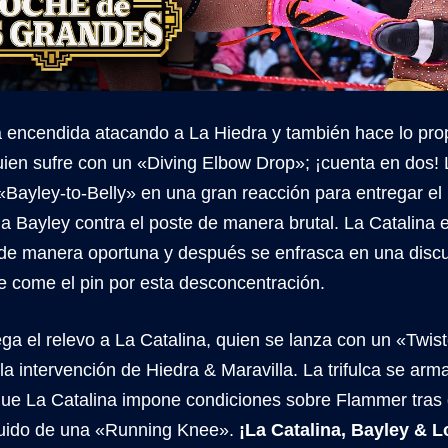
a encendida atacando a La Hiedra y también hace lo pro
uien sufre con un «Diving Elbow Drop»; ¡cuenta en dos! 
Bayley-to-Belly» en una gran reacción para entregar el
 a Bayley contra el poste de manera brutal. La Catalina e
e manera oportuna y después se enfrasca en una disc
e come el pin por esta desconcentración.
ega el relevo a La Catalina, quien se lanza con un «Twi
 la intervención de Hiedra & Maravilla. La trifulca se arm
 que La Catalina impone condiciones sobre Flammer tras
uido de una «Running Knee».
¡La Catalina, Bayley & L