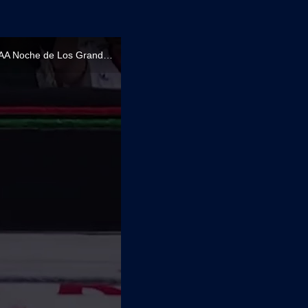
La Catalina logra el pin sobre Flammer en la victoria junto a Bayley & Lola Vice en AAA Noche de Los Grandes