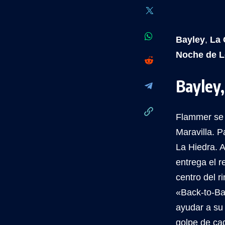
Bayley
,
La 
Noche de L
Bayley,
Flammer se n
Maravilla. P
La Hiedra. 
entrega el 
centro del r
«Back-to-Bac
ayudar a su
golpe de ca