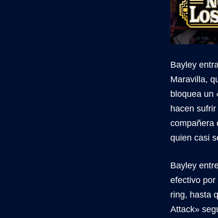
Bayley entr
Maravilla, q
bloquea un «
hacen sufrir
compañera d
quien casi s
Bayley entr
efectivo por
ring, hasta
Attack» seg