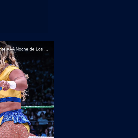
La Catalina logra el pin sobre Flammer en la victoria junto a Bayley & Lola Vice durante AAA Noche de Los Grandes