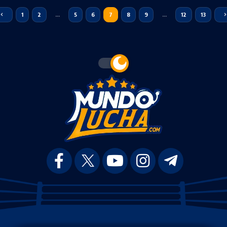
1
2
…
5
6
7
8
9
…
12
13