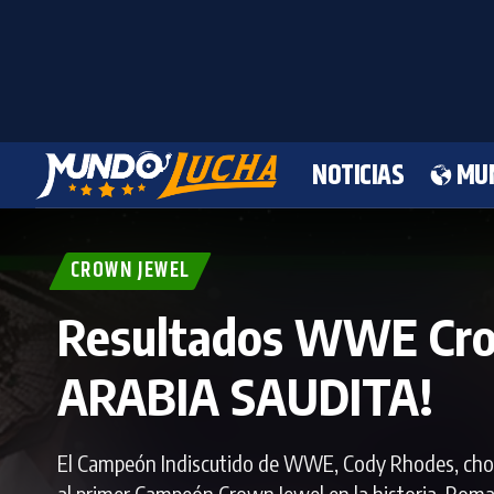
NOTICIAS
MU
CROWN JEWEL
Resultados WWE Cro
ARABIA SAUDITA!
El Campeón Indiscutido de WWE, Cody Rhodes, choc
al primer Campeón Crown Jewel en la historia. Roma