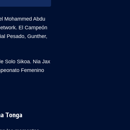
n el Mohammed Abdu
 Network. El Campeón
al Pesado, Gunther,
e Solo Sikoa. Nia Jax
ampeonato Femenino
ma Tonga