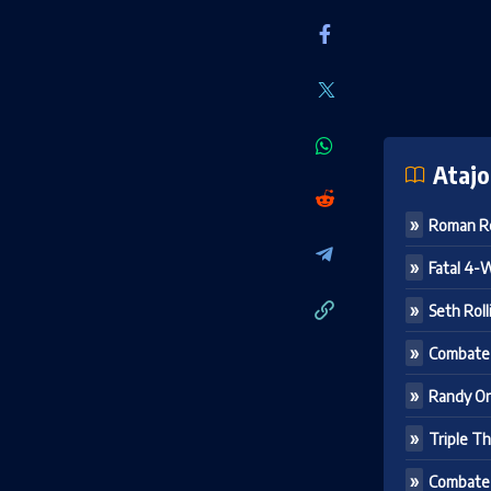
Atajo
Roman Re
Fatal 4-
Seth Rol
Combate 
Randy Or
Triple T
Combate 