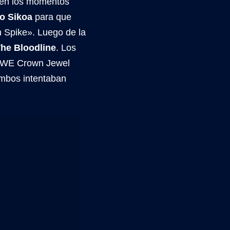
r en los momentos
o Sikoa
para que
n Spike». Luego de la
he Bloodline
. Los
 WWE Crown Jewel
mbos intentaban