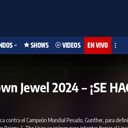
NDOS
SHOWS
VIDEOS
EN VIVO
wn Jewel 2024 – ¡SE HA
a contra el Campeón Mundial Pesado, Gunther, para defini
n Reigns & The Usos se reúnen para intentar frenar al Lina