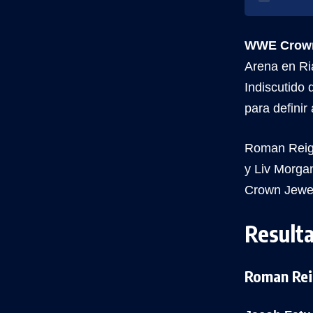
WWE Crown
Arena en Ri
Indiscutido
para definir
Roman Reign
y Liv Morga
Crown Jewel
Result
Roman Rei