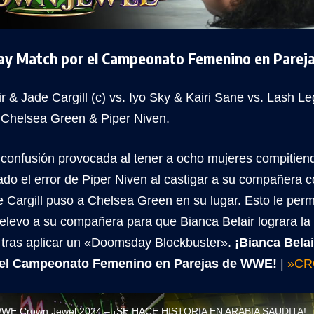
ay Match por el Campeonato Femenino en Pare
r & Jade Cargill (c) vs. Iyo Sky & Kairi Sane vs. Lash 
 Chelsea Green & Piper Niven.
confusión provocada al tener a ocho mujeres compitiendo
ado el error de Piper Niven al castigar a su compañera 
 Cargill puso a Chelsea Green en su lugar. Esto le perm
relevo a su compañera para que Bianca Belair lograra la
 tras aplicar un «Doomsday Blockbuster».
¡Bianca Belai
el Campeonato Femenino en Parejas de WWE!
|
»CR
WWE Crown Jewel 2024 – ¡SE HACE HISTORIA EN ARABIA SAUDITA!