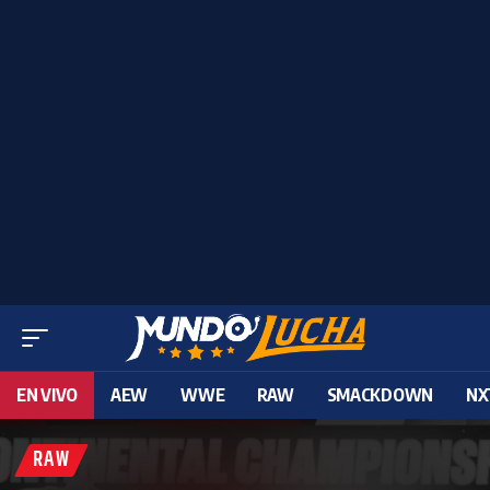
EN VIVO
AEW
WWE
RAW
SMACKDOWN
NX
RAW