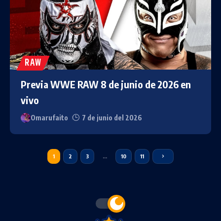
RAW
Previa WWE RAW 8 de junio de 2026 en
vivo
Omarufaito
7 de junio del 2026
1
2
3
…
10
11