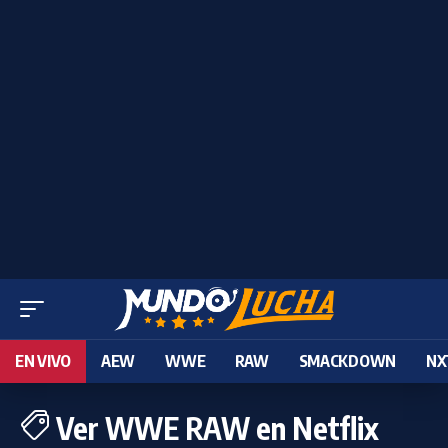
EN VIVO
AEW
WWE
RAW
SMACKDOWN
NX
Ver WWE RAW en Netflix