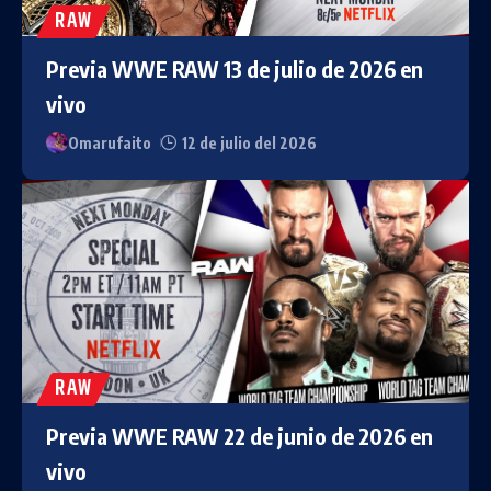
RAW
Previa WWE RAW 13 de julio de 2026 en
vivo
Omarufaito
12 de julio del 2026
RAW
Previa WWE RAW 22 de junio de 2026 en
vivo