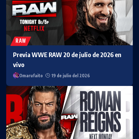
RAW
Previa WWE RAW 20 de julio de 2026 en
vivo
Omarufaito
19 de julio del 2026