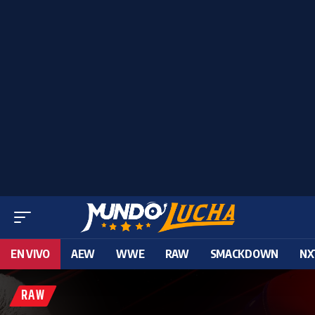
EN VIVO
AEW
WWE
RAW
SMACKDOWN
NX
RAW