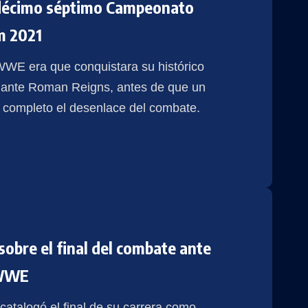
u décimo séptimo Campeonato
m 2021
 WWE era que conquistara su histórico
ante Roman Reigns, antes de que un
 completo el desenlace del combate.
obre el final del combate ante
 WWE
atalogó el final de su carrera como