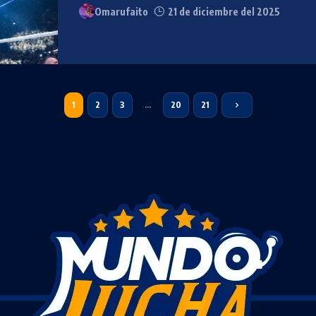
Omarufaito
21 de diciembre del 2025
1
2
3
…
20
21