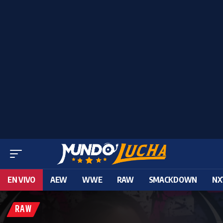
EN VIVO
AEW
WWE
RAW
SMACKDOWN
NX
RAW