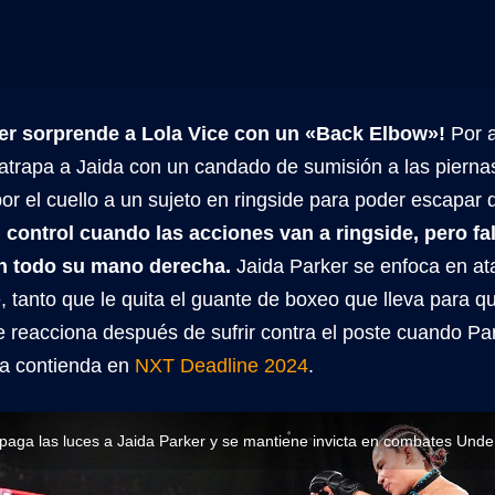
ker sorprende a Lola Vice con un «Back Elbow»!
Por a
 atrapa a Jaida con un candado de sumisión a las pierna
 el cuello a un sujeto en ringside para poder escapar d
 control cuando las acciones van a ringside, pero fa
n todo su mano derecha.
Jaida Parker se enfoca en at
, tanto que le quita el guante de boxeo que lleva para q
e reacciona después de sufrir contra el poste cuando Pa
sa contienda en
NXT Deadline 2024
.
apaga las luces a Jaida Parker y se mantiene invicta en combates Un