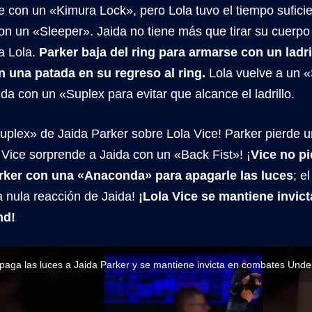
e con un «Kimura Lock», pero Lola tuvo el tiempo sufici
on un «Sleeper». Jaida no tiene más que tirar su cuerpo
a Lola.
Parker baja del ring para armarse con un ladr
n una patada en su regreso al ring.
Lola vuelve a un 
ida con un «Suplex para evitar que alcance el ladrillo.
plex» de Jaida Parker sobre Lola Vice! Parker pierde 
 ¡Vice sorprende a Jaida con un «Back Fist»! ¡
Vice no pi
arker con una «Anaconda» para apagarle las luces
; e
a nula reacción de Jaida!
¡Lola Vice se mantiene invic
nd!
apaga las luces a Jaida Parker y se mantiene invicta en combates Un