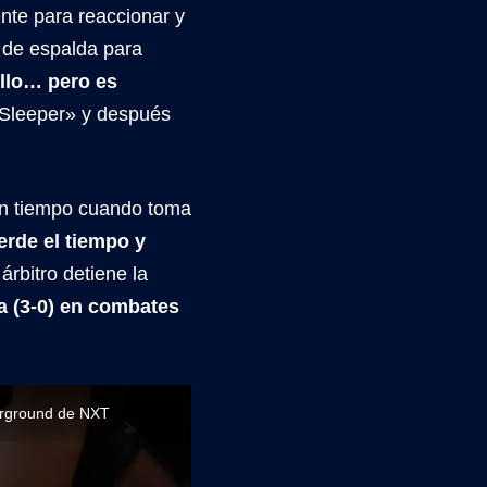
ente para reaccionar y
 de espalda para
illo… pero es
«Sleeper» y después
un tiempo cuando toma
erde el tiempo y
l árbitro detiene la
ta (3-0) en combates
derground de NXT