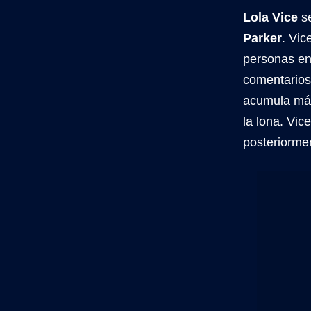
Lola Vice
se
Parker
. Vic
personas en
comentarios.
acumula más 
la lona. Vic
posteriorme