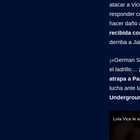
atacar a Vic
responder c
hacer daño 
recibida co
derriba a Ja
¡«German Su
el ladrillo…
atrapa a P
lucha ante l
Undergrou
Lola Vice le 