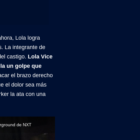
hora, Lola logra
s. La integrante de
el castigo.
Lola Vice
lla un golpe que
acar el brazo derecho
ue el dolor sea más
rker la ata con una
derground de NXT