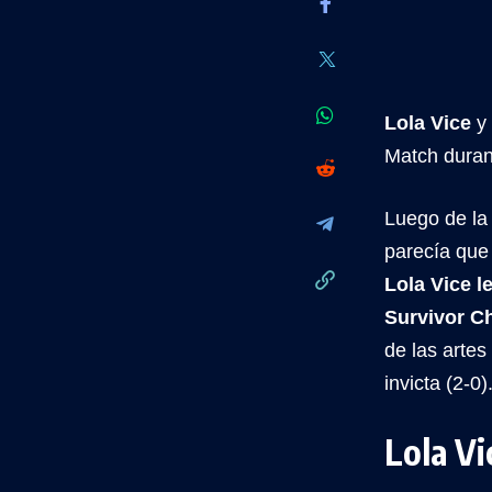
Lola Vice
y
Match dura
Luego de la
parecía que
Lola Vice l
Survivor C
de las arte
invicta (2-0)
Lola Vi