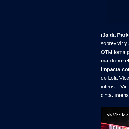
¡Jaida Par
sobrevivir y
OTM toma por
mantiene el
impacta co
de Lola Vice
intenso. Vic
cinta. Inten
Lola Vice le 