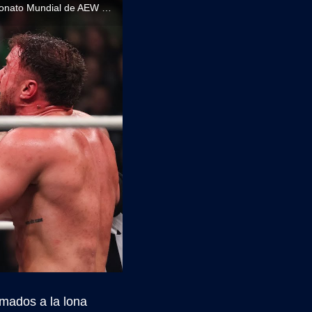
'EL VAQUERO' CONQUISTA LONDRES: Adam Page retiene con polémica el Campeonato Mundial de AEW ante MJF
omados a la lona