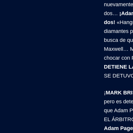
nuevamente.
dos…
¡Ada
dos!
«Hangma
diamantes p
busca de qu
Maxwell… MJ
chocar co
DETIENE L
SE DETUVO
¡
MARK BR
pero es det
que Adam Pa
EL ÁRBITR
Adam Page 