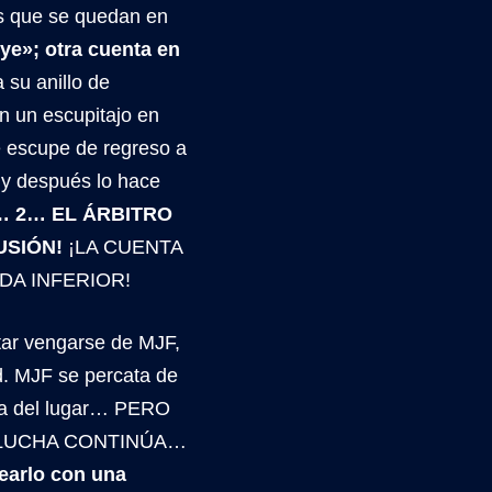
s que se quedan en
e»; otra cuenta en
su anillo de
n un escupitajo en
e escupe de regreso a
 y después lo hace
¡1… 2… EL ÁRBITRO
USIÓN!
¡LA CUENTA
DA INFERIOR!
ar vengarse de MJF,
d. MJF se percata de
rla del lugar… PERO
 LUCHA CONTINÚA…
earlo con una