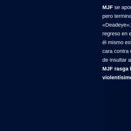
MJF
se apod
pero termin
«Deadeye»; a
regreso en e
él mismo es
cara contra 
de insultar 
MJF rasga l
violentísim