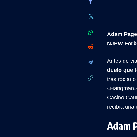
Adam Page
NJPW Forb
Antes de vi
duelo que 
tras rociarl
«Hangman» t
Casino Gaunt
recibía una c
Adam P