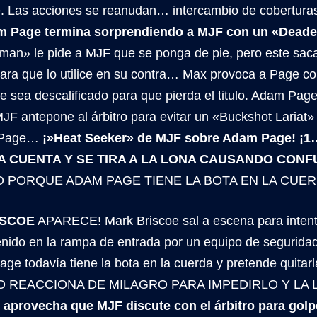
 Las acciones se reanudan… intercambio de cobertura
m Page termina sorprendiendo a MJF con un «Deadey
n» le pide a MJF que se ponga de pie, pero este saca 
ara que lo utilice en su contra… Max provoca a Page co
e sea descalificado para que pierda el titulo. Adam Pag
F antepone al árbitro para evitar un «Buckshot Lariat»
n Page…
¡»Heat Seeker» de MJF sobre Adam Page! 
A CUENTA Y SE TIRA A LA LONA CAUSANDO CONF
 PORQUE ADAM PAGE TIENE LA BOTA EN LA CUER
ISCOE
APARECE! Mark Briscoe sal a escena para intent
enido en la rampa de entrada por un equipo de segurida
ge todavía tiene la bota en la cuerda y pretende quita
O REACCIONA DE MILAGRO PARA IMPEDIRLO Y LA
aprovecha que MJF discute con el árbitro para golp